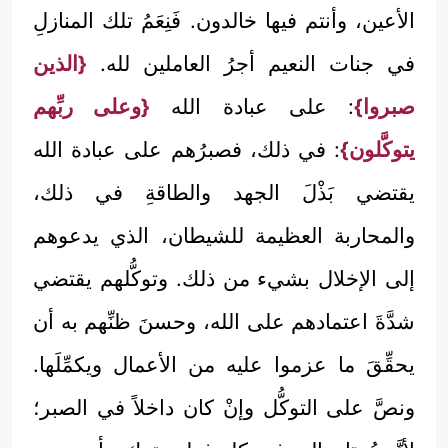
الأعين، وأنتم فيها خالدون. فَنِعَمُ تلك المنازلِ
في جنات النعيم أجرُ العاملين لله.
{الذين
صبروا}
: على عبادة الله
{وعلى ربِّهم
يتوكَّلون}
: في ذلك، فصبرُهم على عبادة الله
يقتضي بَذْلَ الجهد والطاقةِ في ذلك،
والمحاربة العظيمة للشيطان، الذي يدعوهم
إلى الإخلال بشيء من ذلك. وتوكُّلهم يقتضي
شدَّةَ اعتمادهم على الله، وحسنَ ظنِّهم به أن
يحقِّقَ ما عزموا عليه من الأعمال ويكمِّلَها.
ونصَّ على التوكُّل وإنْ كان داخلاً في الصبر؛