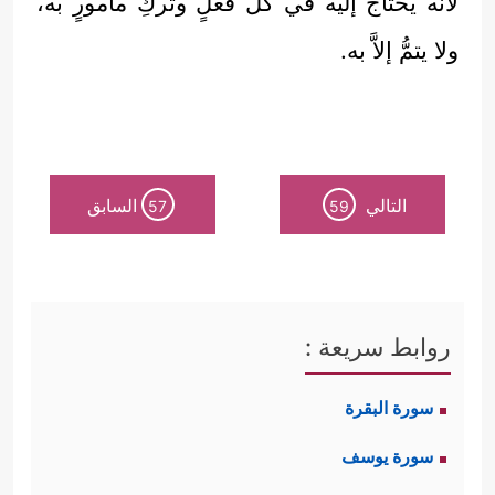
لأنَّه يُحتاج إليه في كل فعلٍ وتركِ مأمورٍ به،
ولا يتمُّ إلاَّ به.
التالي
السابق
57
59
روابط سريعة :
سورة البقرة
سورة يوسف