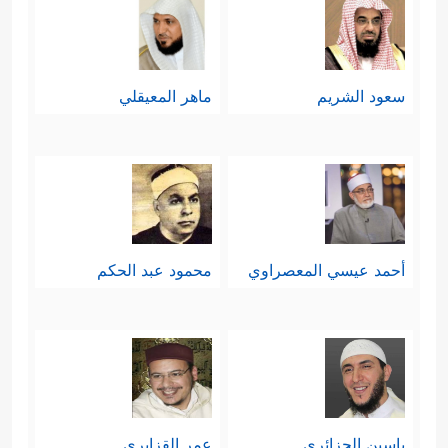
سعود الشريم
ماهر المعيقلي
أحمد عيسي المعصراوي
محمود عبد الحكم
ياسين الجزائري
عمر القزابري