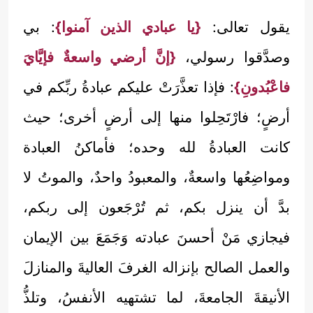
يقول تعالى:
{يا عبادي الذين آمنوا}
: بي
وصدَّقوا رسولي،
{إنَّ أرضي واسعةٌ فإيَّايَ
فاعْبُدونِ}
: فإذا تعذَّرَتْ عليكم عبادةُ ربِّكم في
أرضٍ؛ فارْتَحِلوا منها إلى أرضٍ أخرى؛ حيث
كانت العبادةُ لله وحده؛ فأماكنُ العبادة
ومواضِعُها واسعةٌ، والمعبودُ واحدٌ، والموتُ لا
بدَّ أن ينزل بكم، ثم تُرْجَعون إلى ربكم،
فيجازي مَنْ أحسنَ عبادته وَجَمَعَ بين الإيمان
والعمل الصالح بإنزاله الغرفَ العاليةَ والمنازلَ
الأنيقةَ الجامعةَ، لما تشتهيه الأنفسُ، وتلذُّ