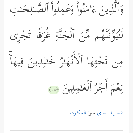
وَٱلَّذِینَ ءَامَنُواْ وَعَمِلُواْ ٱلصَّـٰلِحَـٰتِ
لَنُبَوِّئَنَّهُم مِّنَ ٱلۡجَنَّةِ غُرَفࣰا تَجۡرِی
مِن تَحۡتِهَا ٱلۡأَنۡهَـٰرُ خَـٰلِدِینَ فِیهَاۚ
نِعۡمَ أَجۡرُ ٱلۡعَـٰمِلِینَ
﴿٥٨﴾
تفسير السعدي
سورة
العنكبوت