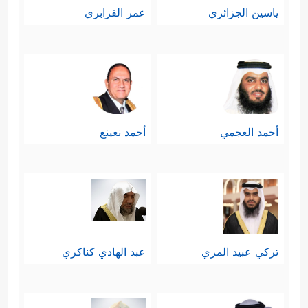
ياسين الجزائري
عمر القزابري
أحمد العجمي
أحمد نعينع
تركي عبيد المري
عبد الهادي كناكري