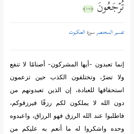
تُرۡجَعُونَ
﴿١٧﴾
تفسير المختصر
سورة
العنكبوت
إنما تعبدون -أيها المشركون- أصنامًا لا تنفع
ولا تضرّ، وتختلقون الكذب حين تزعمون
استحقاقها للعبادة، إن الذين تعبدونهم من
دون الله لا يملكون لكم رزقًا فيرزقوكم،
فاطلبوا عند الله الرزق فهو الرزاق، واعبدوه
وحده واشكروا له ما أنعم به عليكم من