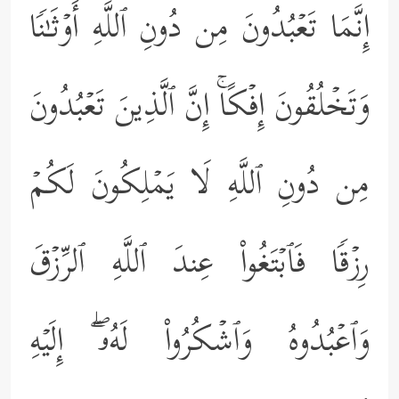
إِنَّمَا تَعۡبُدُونَ مِن دُونِ ٱللَّهِ أَوۡثَـٰنࣰا
وَتَخۡلُقُونَ إِفۡكًاۚ إِنَّ ٱلَّذِینَ تَعۡبُدُونَ
مِن دُونِ ٱللَّهِ لَا یَمۡلِكُونَ لَكُمۡ
رِزۡقࣰا فَٱبۡتَغُواْ عِندَ ٱللَّهِ ٱلرِّزۡقَ
وَٱعۡبُدُوهُ وَٱشۡكُرُواْ لَهُۥۤۖ إِلَیۡهِ