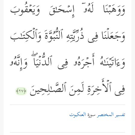
وَوَهَبۡنَا لَهُۥۤ إِسۡحَـٰقَ وَیَعۡقُوبَ
وَجَعَلۡنَا فِی ذُرِّیَّتِهِ ٱلنُّبُوَّةَ وَٱلۡكِتَـٰبَ
وَءَاتَیۡنَـٰهُ أَجۡرَهُۥ فِی ٱلدُّنۡیَاۖ وَإِنَّهُۥ
فِی ٱلۡأَخِرَةِ لَمِنَ ٱلصَّـٰلِحِینَ
﴿٢٧﴾
تفسير المختصر
سورة
العنكبوت