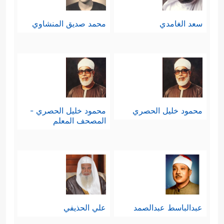
سعد الغامدي
محمد صديق المنشاوي
محمود خليل الحصري
محمود خليل الحصري -
المصحف المعلم
عبدالباسط عبدالصمد
علي الحذيفي