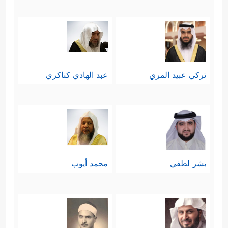
تركي عبيد المري
عبد الهادي كناكري
بشر لطفي
محمد أيوب