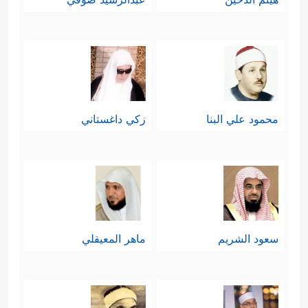
محمود علي البنا
زكي داغستاني
سعود الشريم
ماهر المعيقلي