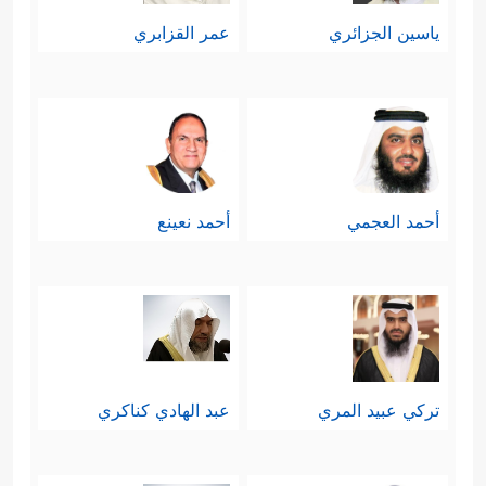
ياسين الجزائري
عمر القزابري
أحمد العجمي
أحمد نعينع
تركي عبيد المري
عبد الهادي كناكري