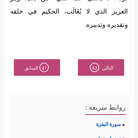
العزيز الذي لا يُغَالَب، الحكيم في خلقه
وتقديره وتدبيره.
التالي
السابق
41
43
روابط سريعة :
سورة البقرة
سورة يوسف