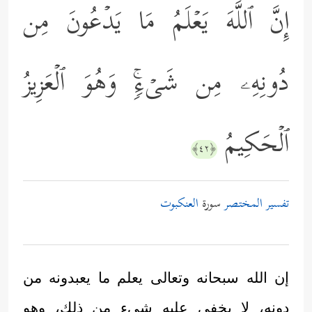
إِنَّ ٱللَّهَ یَعۡلَمُ مَا یَدۡعُونَ مِن
دُونِهِۦ مِن شَیۡءࣲۚ وَهُوَ ٱلۡعَزِیزُ
ٱلۡحَكِیمُ
﴿٤٢﴾
تفسير المختصر
سورة
العنكبوت
إن الله سبحانه وتعالى يعلم ما يعبدونه من
دونه، لا يخفى عليه شيء من ذلك، وهو