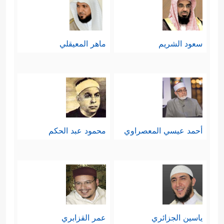
سعود الشريم
ماهر المعيقلي
أحمد عيسي المعصراوي
محمود عبد الحكم
ياسين الجزائري
عمر القزابري