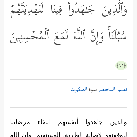
وَٱلَّذِینَ جَـٰهَدُواْ فِینَا لَنَهۡدِیَنَّهُمۡ
سُبُلَنَاۚ وَإِنَّ ٱللَّهَ لَمَعَ ٱلۡمُحۡسِنِینَ
﴿٦٩﴾
تفسير المختصر
سورة
العنكبوت
والذين جاهدوا أنفسهم ابتغاء مرضاتنا
لنوفقنهم لإصابة الطريق المستقيم، وإن الله