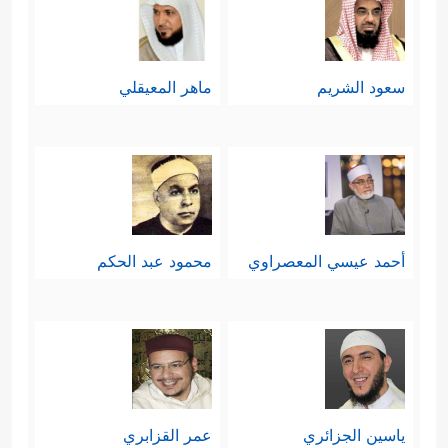
سعود الشريم
ماهر المعيقلي
أحمد عيسي المعصراوي
محمود عبد الحكم
ياسين الجزائري
عمر القزابري