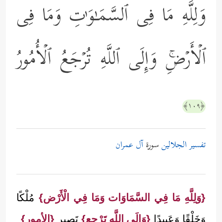
وَلِلَّهِ مَا فِی ٱلسَّمَـٰوَ ٰ⁠تِ وَمَا فِی
ٱلۡأَرۡضِۚ وَإِلَى ٱللَّهِ تُرۡجَعُ ٱلۡأُمُورُ
﴿١٠٩﴾
تفسير الجلالين
سورة
آل عمران
{وَلِلَّهِ مَا فِي السَّمَاوَات وَمَا فِي الْأَرْض}
مُلْكًا
وَخَلْقًا وَعَبِيدًا
{وَإِلَى اللَّه تَرْجِع}
تَصِير
{الأمور}