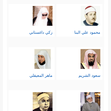
محمود علي البنا
زكي داغستاني
سعود الشريم
ماهر المعيقلي