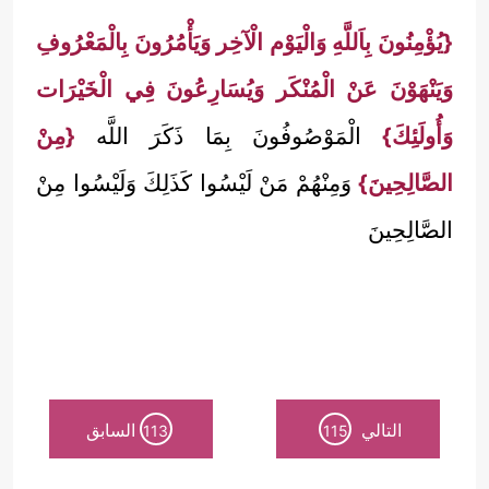
{يُؤْمِنُونَ بِاَللَّهِ وَالْيَوْم الْآخِر وَيَأْمُرُونَ بِالْمَعْرُوفِ
وَيَنْهَوْنَ عَنْ الْمُنْكَر وَيُسَارِعُونَ فِي الْخَيْرَات
وَأُولَئِكَ}
الْمَوْصُوفُونَ بِمَا ذَكَرَ اللَّه
{مِنْ
الصَّالِحِينَ}
وَمِنْهُمْ مَنْ لَيْسُوا كَذَلِكَ وَلَيْسُوا مِنْ
الصَّالِحِينَ
التالي
السابق
113
115