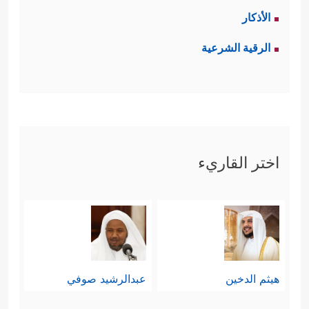
الأذكار
الرقية الشرعية
اختر القاريء
هيثم الدخين
عبدالرشيد صوفي