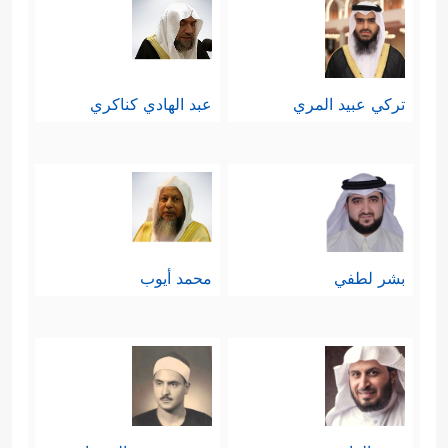
تركي عبيد المري
عبد الهادي كناكري
بشر لطفي
محمد أيوب