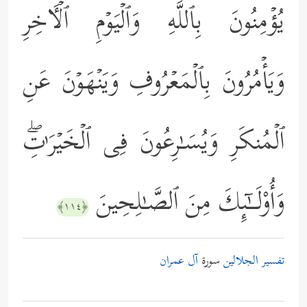
یُؤۡمِنُونَ بِٱللَّهِ وَٱلۡیَوۡمِ ٱلۡـَٔاخِرِ
وَیَأۡمُرُونَ بِٱلۡمَعۡرُوفِ وَیَنۡهَوۡنَ عَنِ
ٱلۡمُنكَرِ وَیُسَـٰرِعُونَ فِی ٱلۡخَیۡرَ ٰ⁠تِۖ
وَأُوْلَــٰۤىِٕكَ مِنَ ٱلصَّـٰلِحِینَ
﴿١١٤﴾
تفسير الجلالين
سورة
آل عمران