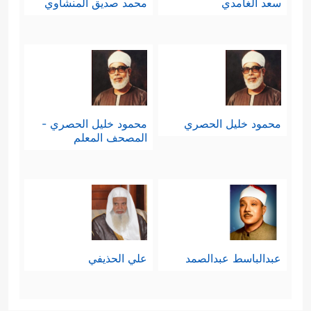
سعد الغامدي
محمد صديق المنشاوي
محمود خليل الحصري
محمود خليل الحصري -
المصحف المعلم
عبدالباسط عبدالصمد
علي الحذيفي