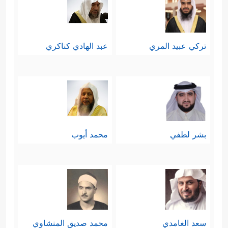
تركي عبيد المري
عبد الهادي كناكري
بشر لطفي
محمد أيوب
سعد الغامدي
محمد صديق المنشاوي