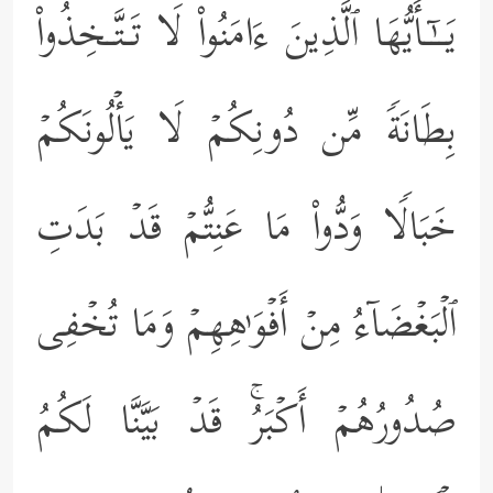
یَــٰۤـأَیُّهَا ٱلَّذِینَ ءَامَنُواْ لَا تَـتَّـخِذُواْ
بِطَانَةࣰ مِّن دُونِكُمۡ لَا یَأۡلُونَكُمۡ
خَبَالࣰا وَدُّواْ مَا عَنِتُّمۡ قَدۡ بَدَتِ
ٱلۡبَغۡضَاۤءُ مِنۡ أَفۡوَ ٰ⁠هِهِمۡ وَمَا تُخۡفِی
صُدُورُهُمۡ أَكۡبَرُۚ قَدۡ بَیَّنَّا لَكُمُ