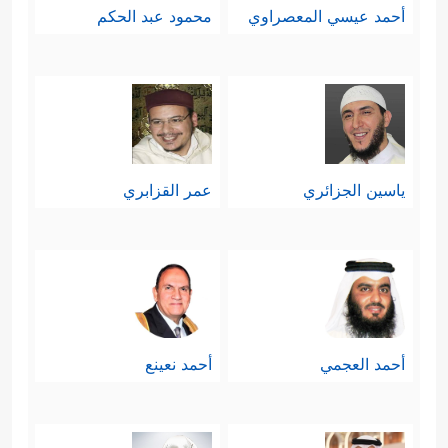
أحمد عيسي المعصراوي
محمود عبد الحكم
ياسين الجزائري
عمر القزابري
أحمد العجمي
أحمد نعينع