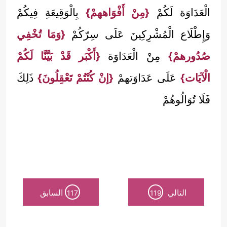
الْعَدَاوَة لَكُمْ
{مِنْ أَفْوَاههمْ}
بِالْوَقِيعَةِ فِيكُمْ
وَإِطْلَاع الْمُشْرِكِينَ عَلَى سِرّكُمْ
{وَمَا تُخْفِي
صُدُورهمْ}
مِنْ الْعَدَاوَة
{أَكْبَر قَدْ بَيَّنَّا لَكُمْ
الْآيَات}
عَلَى عَدَاوَتهمْ
{إنْ كُنْتُمْ تَعْقِلُونَ}
ذَلِكَ
فَلَا تُوَالُوهُمْ
التالي
السابق
117
119