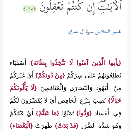
ٱلۡـَٔایَـٰتِۖ إِن كُنتُمۡ تَعۡقِلُونَ
﴿١١٨﴾
تفسير الجلالين
سورة
آل عمران
{يأيها الَّذِينَ آمَنُوا لَا تَتَّخِذُوا بِطَانَة}
أَصْفِيَاء
تُطْلِعُونَهُمْ عَلَى سِرّكُمْ
{مِنْ دُونكُمْ}
أَيْ غَيْركُمْ
مِنْ الْيَهُود وَالنَّصَارَى وَالْمُنَافِقِينَ
{لَا يَأْلُونَكُمْ
خَبَالًا}
نُصِبَ بِنَزْعِ الْخَافِض أَيْ لَا يُقَصِّرُونَ لَكُمْ
فِي الْفَسَاد
{وَدُّوا}
تَمَنَّوْا
{مَا عَنِتُّمْ}
أَيْ عَنَّتَكُمْ
وَهُوَ شِدَّة الضَّرَر
{قَدْ بَدَتْ}
ظَهَرَتْ
{الْبَغْضَاء}