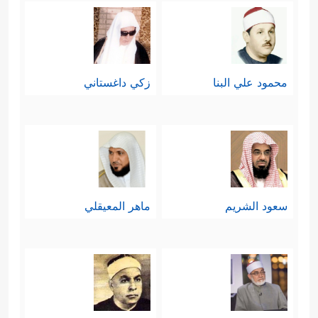
محمود علي البنا
زكي داغستاني
سعود الشريم
ماهر المعيقلي