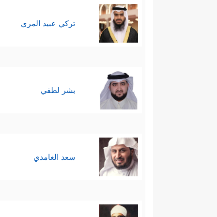
تركي عبيد المري
بشر لطفي
سعد الغامدي