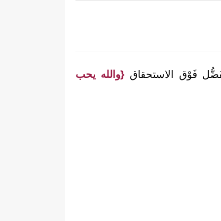
تَّفَضُّل فَوْق الاستحقاق
{والله يحب