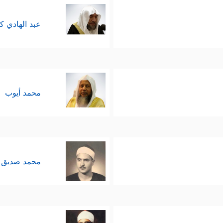
عبد الهادي ك
محمد أيوب
محمد صديق 