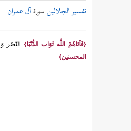
تفسير الجلالين
سورة
آل عمران
{فَآتَاهُمْ اللَّه ثَوَاب الدُّنْيَا}
النَّصْر وَال
المحسنين}