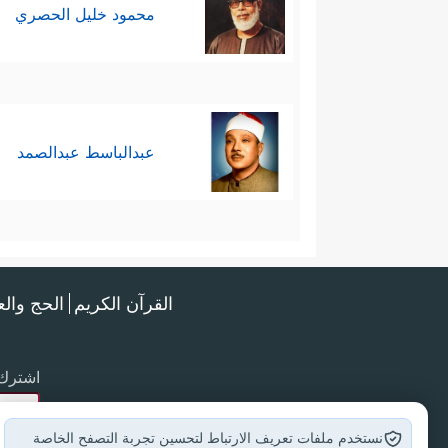
محمود خليل الحصري
عبدالباسط عبدالصمد
القرآن الكريم
الحج وال
اشترك 
نستخدم ملفات تعريف الارتباط لتحسين تجربة التصفح الخاصة