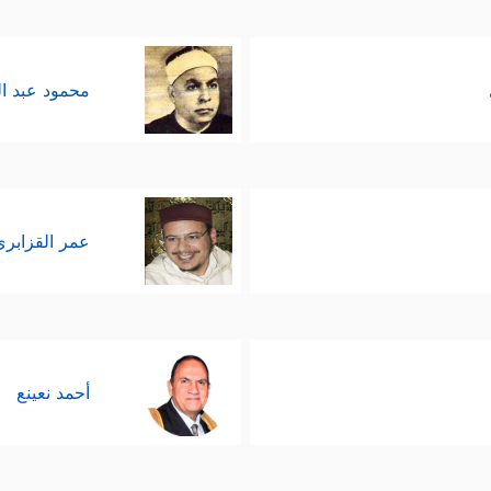
محمود عبد ا
عمر القزابري
أحمد نعينع