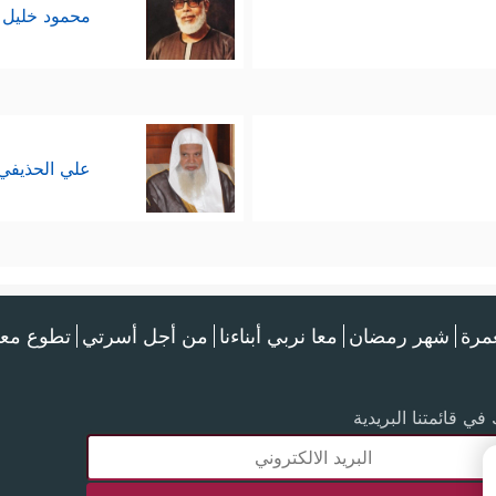
محمود خليل 
علي الحذيفي
عمرة
شهر رمضان
معا نربي أبناءنا
من أجل أسرتي
تطوع معن
في قائمتنا البريدية