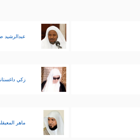
عبدالرشيد 
زكي داغستان
ماهر المعيقل