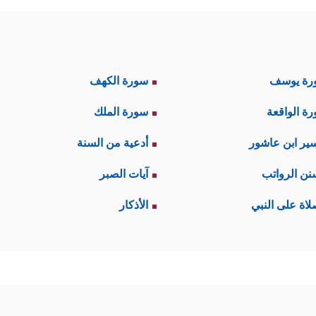
رة يوسف
سورة الكهف
ة الواقعة
سورة الملك
ير ابن عاشور
أدعية من السنة
نن الرواتب
آيات الصبر
لاة على النبي
الأذكار