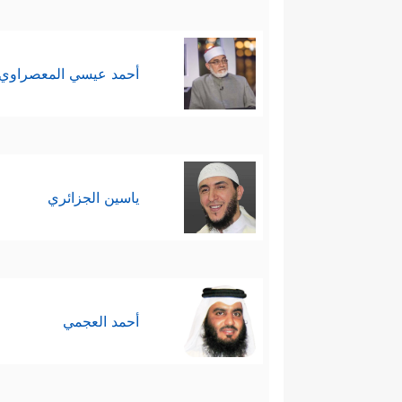
أحمد عيسي المعصراوي
ياسين الجزائري
أحمد العجمي