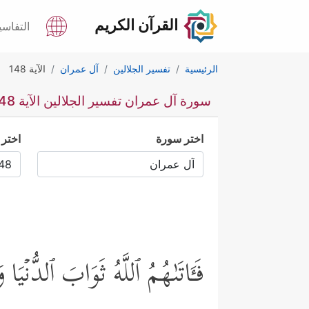
القرآن الكريم
التفاسي
الرئيسية
تفسير الجلالين
آل عمران
الآية 148
سورة آل عمران تفسير الجلالين الآية 148
اختر سورة
اختر 
فَـَٔاتَىٰهُمُ ٱللَّهُ ثَوَابَ ٱلدُّنۡ