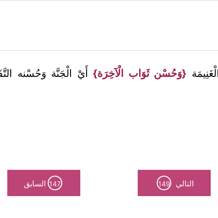
ْغَنِيمَة
{وَحُسْن ثَوَاب الْآخِرَة}
أَيْ الْجَنَّة وَحُسْنه ال
التالي
السابق
147
149