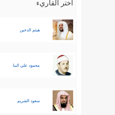
اختر القاريء
هيثم الدخين
محمود علي البنا
سعود الشريم