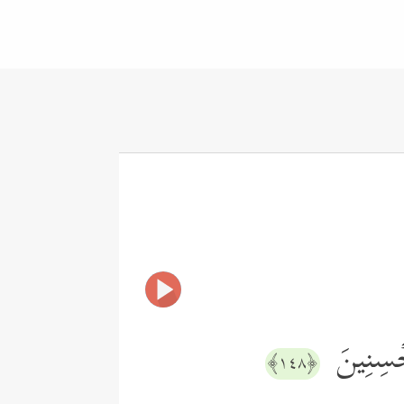
ُحۡسِنِینَ
﴿١٤٨﴾