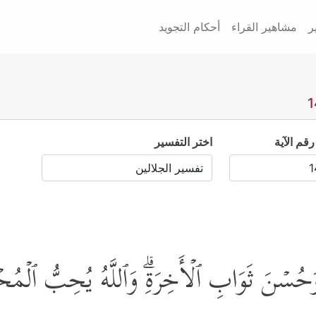
ر
مشاهير القراء
أحكام التجويد
رقم الآية
اختر التفسير
یَا وَحُسۡنَ ثَوَابِ ٱلۡأَخِرَةِۗ وَٱللَّهُ یُحِبُّ ٱلۡم