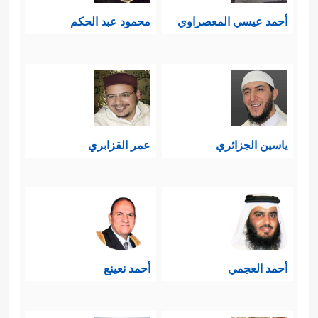
أحمد عيسي المعصراوي
محمود عبد الحكم
ياسين الجزائري
عمر القزابري
أحمد العجمي
أحمد نعينع