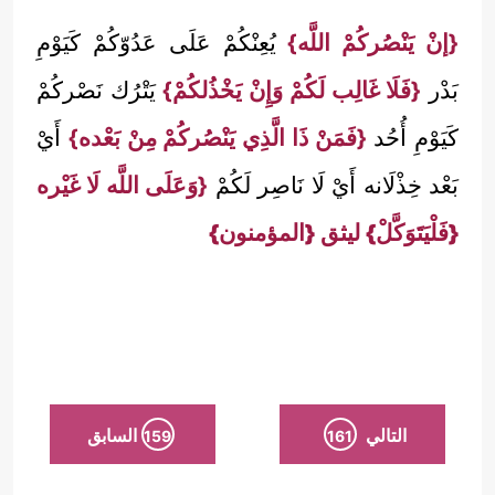
{إنْ يَنْصُركُمْ اللَّه}
يُعِنْكُمْ عَلَى عَدُوّكُمْ كَيَوْمِ
بَدْر
{فَلَا غَالِب لَكُمْ وَإِنْ يَخْذُلكُمْ}
يَتْرُك نَصْركُمْ
كَيَوْمِ أُحُد
{فَمَنْ ذَا الَّذِي يَنْصُركُمْ مِنْ بَعْده}
أَيْ
بَعْد خِذْلَانه أَيْ لَا نَاصِر لَكُمْ
{وَعَلَى اللَّه لَا غَيْره
{فَلْيَتَوَكَّلْ}
ليثق
{المؤمنون}
التالي
السابق
159
161