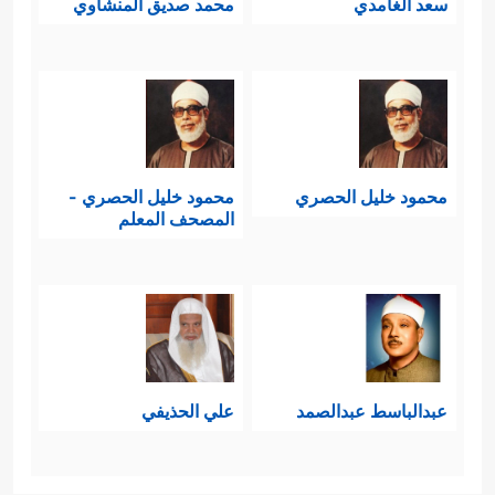
سعد الغامدي
محمد صديق المنشاوي
محمود خليل الحصري
محمود خليل الحصري -
المصحف المعلم
عبدالباسط عبدالصمد
علي الحذيفي