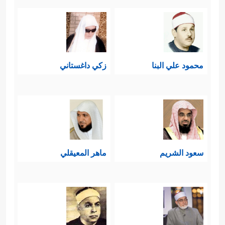
محمود علي البنا
زكي داغستاني
سعود الشريم
ماهر المعيقلي