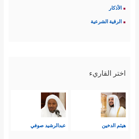
الأذكار
الرقية الشرعية
اختر القاريء
هيثم الدخين
عبدالرشيد صوفي