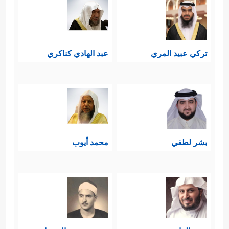
تركي عبيد المري
عبد الهادي كناكري
بشر لطفي
محمد أيوب