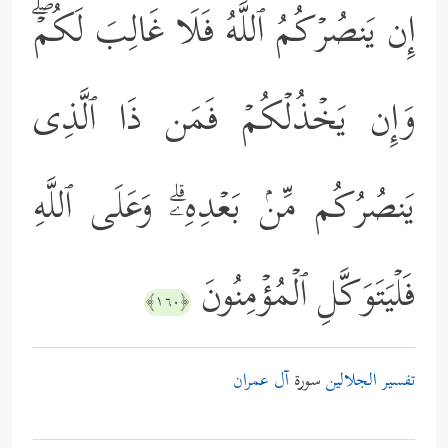
إِن یَنصُرۡكُمُ ٱللَّهُ فَلَا غَالِبَ لَكُمۡۖ
وَإِن یَخۡذُلۡكُمۡ فَمَن ذَا ٱلَّذِی
یَنصُرُكُم مِّنۢ بَعۡدِهِۦۗ وَعَلَى ٱللَّهِ
فَلۡیَتَوَكَّلِ ٱلۡمُؤۡمِنُونَ
﴿١٦٠﴾
تفسير الجلالين
سورة
آل عمران