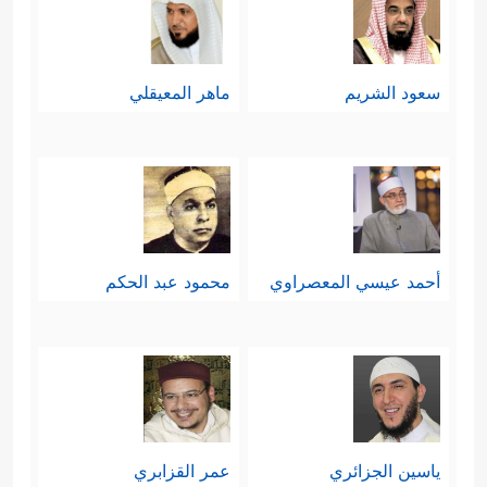
سعود الشريم
ماهر المعيقلي
أحمد عيسي المعصراوي
محمود عبد الحكم
ياسين الجزائري
عمر القزابري