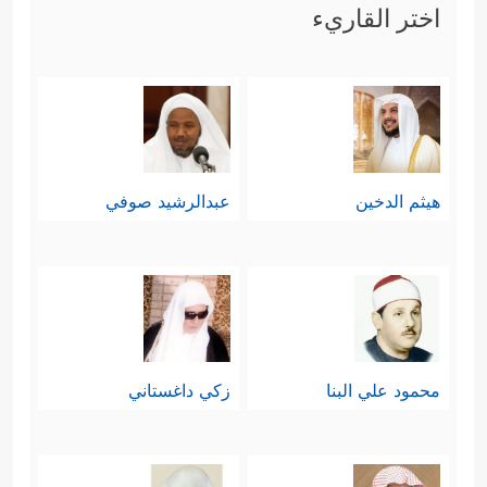
اختر القاريء
هيثم الدخين
عبدالرشيد صوفي
محمود علي البنا
زكي داغستاني