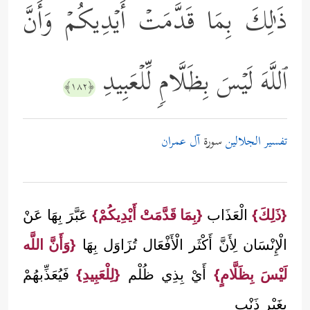
ذَ ٰ⁠لِكَ بِمَا قَدَّمَتۡ أَیۡدِیكُمۡ وَأَنَّ
ٱللَّهَ لَیۡسَ بِظَلَّامࣲ لِّلۡعَبِیدِ
﴿١٨٢﴾
تفسير الجلالين
سورة
آل عمران
{ذَلِكَ}
الْعَذَاب
{بِمَا قَدَّمَتْ أَيْدِيكُمْ}
عَبَّرَ بِهَا عَنْ
الْإِنْسَان لِأَنَّ أَكْثَر الْأَفْعَال تُزَاوَل بِهَا
{وَأَنَّ اللَّه
لَيْسَ بِظَلَّامٍ}
أَيْ بِذِي ظُلْم
{لِلْعَبِيدِ}
فَيُعَذِّبهُمْ
بِغَيْرِ ذَنْب