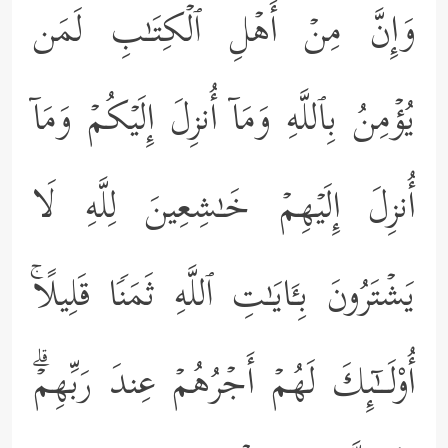
وَإِنَّ مِنۡ أَهۡلِ ٱلۡكِتَـٰبِ لَمَن
یُؤۡمِنُ بِٱللَّهِ وَمَاۤ أُنزِلَ إِلَیۡكُمۡ وَمَاۤ
أُنزِلَ إِلَیۡهِمۡ خَـٰشِعِینَ لِلَّهِ لَا
یَشۡتَرُونَ بِـَٔایَـٰتِ ٱللَّهِ ثَمَنࣰا قَلِیلًاۚ
أُوْلَــٰۤىِٕكَ لَهُمۡ أَجۡرُهُمۡ عِندَ رَبِّهِمۡۗ