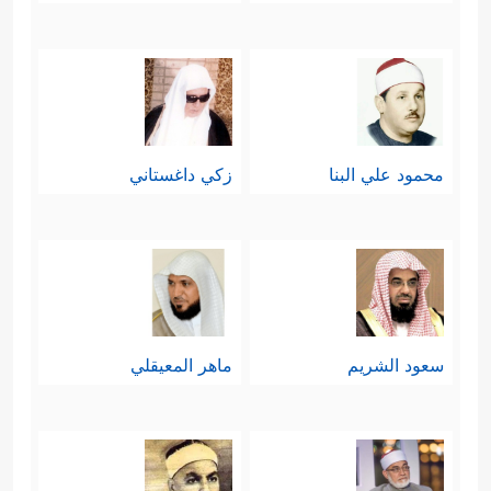
محمود علي البنا
زكي داغستاني
سعود الشريم
ماهر المعيقلي