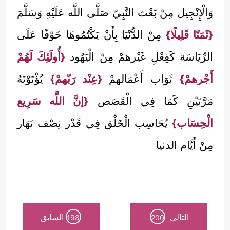
وَالْإِنْجِيل مِنْ بَعْث النَّبِيّ صَلَّى اللَّه عَلَيْهِ وَسَلَّمَ
{ثَمَنًا قَلِيلًا}
مِنْ الدُّنْيَا بِأَنْ يَكْتُمُوهَا خَوْفًا عَلَى
الرِّيَاسَة كَفِعْلِ غَيْرهمْ مِنْ الْيَهُود
{أُولَئِكَ لَهُمْ
أَجْرهمْ}
ثَوَاب أَعْمَالهمْ
{عِنْد رَبّهمْ}
يُؤْتَوْنَهُ
مَرَّتَيْنِ كَمَا فِي الْقَصَص
{إنَّ اللَّه سَرِيع
الْحِسَاب}
يُحَاسِب الْخَلْق فِي قَدْر نِصْف نَهَار
مِنْ أَيَّام الدنيا
التالي
السابق
198
200