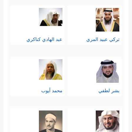
تركي عبيد المري
عبد الهادي كناكري
بشر لطفي
محمد أيوب