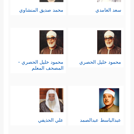
سعد الغامدي
محمد صديق المنشاوي
محمود خليل الحصري
محمود خليل الحصري -
المصحف المعلم
عبدالباسط عبدالصمد
علي الحذيفي