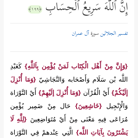
إِنَّ ٱللَّهَ سَرِیعُ ٱلۡحِسَابِ
﴿١٩٩﴾
تفسير الجلالين
سورة
آل عمران
{وَإِنَّ مِنْ أَهْل الْكِتَاب لَمَنْ يُؤْمِن بِاَللَّهِ}
كَعَبْدِ
اللَّه بْن سَلَام وَأَصْحَابه وَالنَّجَاشِيّ
{وَمَا أُنْزِلَ
إلَيْكُمْ}
أَيْ الْقُرْآن
{وَمَا أُنْزِلَ إلَيْهِمْ}
أَيْ التَّوْرَاة
وَالْإِنْجِيل
{خَاشِعِينَ}
حَال مِنْ ضَمِير يُؤْمِن
مُرَاعَى فِيهِ مَعْنَى مِنْ أَيْ مُتَوَاضِعِينَ
{لِلَّهِ لَا
يَشْتَرُونَ بِآيَاتِ اللَّه}
الَّتِي عِنْدهمْ فِي التَّوْرَاة