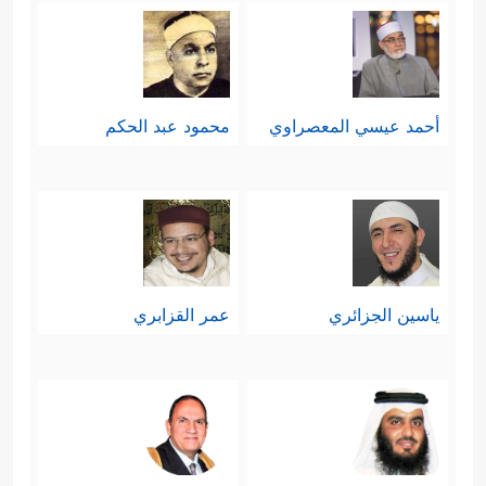
أحمد عيسي المعصراوي
محمود عبد الحكم
ياسين الجزائري
عمر القزابري