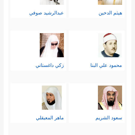
هيثم الدخين
عبدالرشيد صوفي
محمود علي البنا
زكي داغستاني
سعود الشريم
ماهر المعيقلي