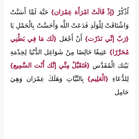
اُذْكُرْ
{إذْ قَالَتْ امْرَأَة عِمْرَان}
حَنَّة لَمَّا أَسَنَّتْ
وَاشْتَاقَتْ لِلْوَلَدِ فَدَعَتْ اللَّه وَأَحَسَّتْ بِالْحَمْلِ يَا
{رَبّ إنِّي نَذَرْت}
أَنْ أَجْعَل
{لَك مَا فِي بَطْنِي
مُحَرَّرًا}
عَتِيقًا خَالِصًا مِنْ شَوَاغِل الدُّنْيَا لِخِدْمَةِ
بَيْتك الْمُقَدَّس
{فَتَقَبَّلْ مِنِّي إنَّك أَنْت السَّمِيع}
لِلدُّعَاءِ
{الْعَلِيم}
بِالنِّيَّاتِ وَهَلَكَ عِمْرَان وَهِيَ
حَامِل