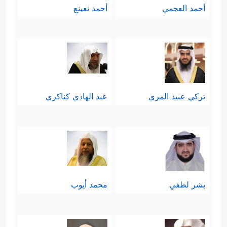
أحمد العجمي
أحمد نعينع
تركي عبيد المري
عبد الهادي كناكري
بشر لطفي
محمد أيوب