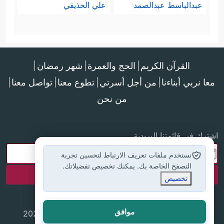
عبدالباسط عبدالصمد
علي الحذيفي
القرآن الكريم
الحج والعمرة
شهر رمضان
معا نربي أبناءنا
من أجل أسرتي
تطوع معنا
تواصل معنا
من نحن
اشترك في قائمتنا البريدية
نستخدم ملفات تعريف الارتباط لتحسين تجربة
التصفح الخاصة بك. يمكنك تخصيص تفضيلاتك.
تخصيص
موافق
جميع الحقوق محفوظة لموقع إسلام أون لاين © 2025