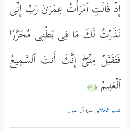
إِذۡ قَالَتِ ٱمۡرَأَتُ عِمۡرَ ٰ⁠نَ رَبِّ إِنِّی
نَذَرۡتُ لَكَ مَا فِی بَطۡنِی مُحَرَّرࣰا
فَتَقَبَّلۡ مِنِّیۤۖ إِنَّكَ أَنتَ ٱلسَّمِیعُ
ٱلۡعَلِیمُ
﴿٣٥﴾
تفسير الجلالين
سورة
آل عمران