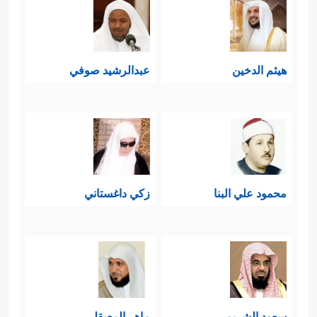
هيثم الدخين
عبدالرشيد صوفي
محمود علي البنا
زكي داغستاني
سعود الشريم
ماهر المعيقلي