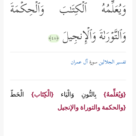
وَیُعَلِّمُهُ ٱلۡكِتَـٰبَ وَٱلۡحِكۡمَةَ
وَٱلتَّوۡرَىٰةَ وَٱلۡإِنجِیلَ
﴿٤٨﴾
تفسير الجلالين
سورة
آل عمران
{وَيُعَلِّمهُ}
بِالنُّونِ وَالْيَاء
{الْكِتَاب}
الْخَطّ
{والحكمة والتوراة والإنجيل