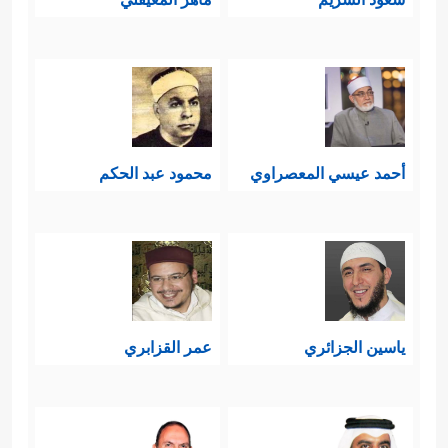
أحمد عيسي المعصراوي
محمود عبد الحكم
ياسين الجزائري
عمر القزابري