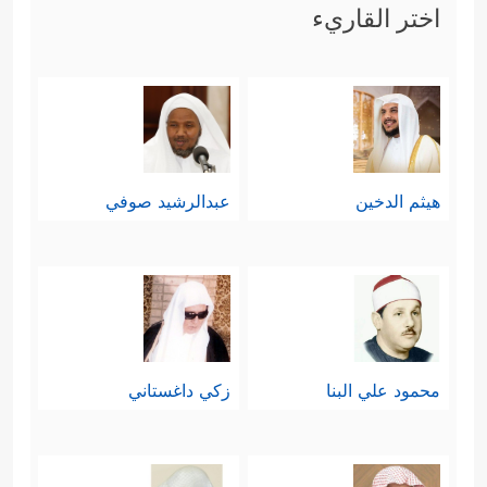
اختر القاريء
هيثم الدخين
عبدالرشيد صوفي
محمود علي البنا
زكي داغستاني