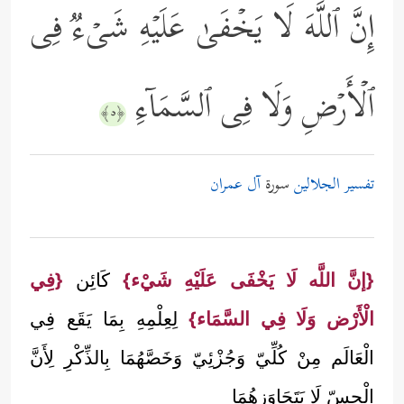
إِنَّ ٱللَّهَ لَا یَخۡفَىٰ عَلَیۡهِ شَیۡءࣱ فِی
ٱلۡأَرۡضِ وَلَا فِی ٱلسَّمَاۤءِ
﴿٥﴾
تفسير الجلالين
سورة
آل عمران
{إنَّ اللَّه لَا يَخْفَى عَلَيْهِ شَيْء}
كَائِن
{فِي
الْأَرْض وَلَا فِي السَّمَاء}
لِعِلْمِهِ بِمَا يَقَع فِي
الْعَالَم مِنْ كُلِّيّ وَجُزْئِيّ وَخَصَّهُمَا بِالذِّكْرِ لِأَنَّ
الْحِسّ لَا يَتَجَاوَزهُمَا