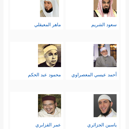
سعود الشريم
ماهر المعيقلي
أحمد عيسي المعصراوي
محمود عبد الحكم
ياسين الجزائري
عمر القزابري