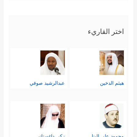
اختر القاريء
هيثم الدخين
عبدالرشيد صوفي
محمود علي البنا
زكي داغستاني