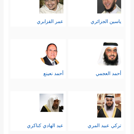
ياسين الجزائري
عمر القزابري
أحمد العجمي
أحمد نعينع
تركي عبيد المري
عبد الهادي كناكري