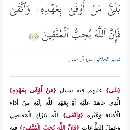
بَلَىٰۚ مَنۡ أَوۡفَىٰ بِعَهۡدِهِۦ وَٱتَّقَىٰ
فَإِنَّ ٱللَّهَ یُحِبُّ ٱلۡمُتَّقِینَ
﴿٧٦﴾
تفسير الجلالين
سورة
آل عمران
{بلى}
عليهم فيه سَبِيل
{مَنْ أَوْفَى بِعَهْدِهِ}
الَّذِي عَاهَدَ عَلَيْهِ أَوْ بِعَهْدِ اللَّه إلَيْهِ مِنْ أَدَاء
الْأَمَانَة وَغَيْره
{وَاتَّقَى}
اللَّه بِتَرْكِ الْمَعَاصِي
وَعَمِلَ الطَّاعَات
{فَإِنَّ اللَّه يُحِبّ الْمُتَّقِينَ}
فِيهِ