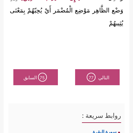
وَضْع الظَّاهِر مَوْضِع الْمُضْمَر أَيْ يُحِبّهُمْ بِمَعْنَى
يُثِيبهُمْ
التالي
السابق
75
77
روابط سريعة :
سورة البقرة