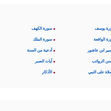
رة يوسف
سورة الكهف
ة الواقعة
سورة الملك
ير ابن عاشور
أدعية من السنة
نن الرواتب
آيات الصبر
لاة على النبي
الأذكار