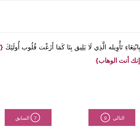
ابْتِغَاءِ تَأْوِيله الَّذِي لَا يَلِيق بِنَا كَمَا أَزَغْت قُلُوب أُولَئِكَ
{ب
إنك أنت الوهاب}
التالي
السابق
7
9