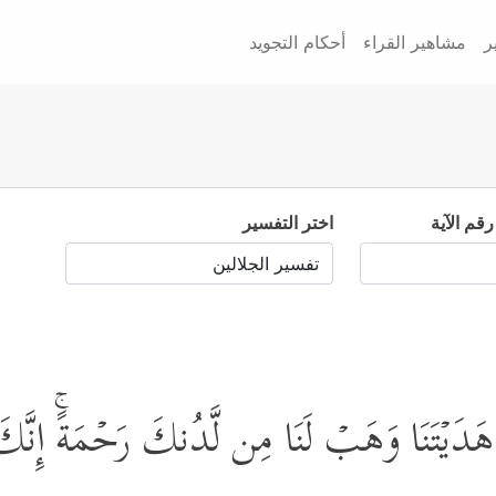
ر
مشاهير القراء
أحكام التجويد
رقم الآية
اختر التفسير
 إِذۡ هَدَیۡتَنَا وَهَبۡ لَنَا مِن لَّدُنكَ رَحۡمَةًۚ إِن