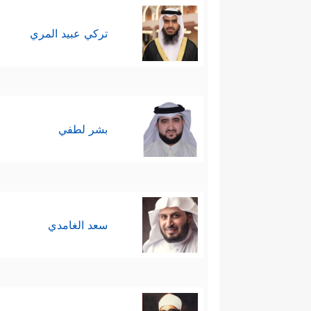
تركي عبيد المري
بشر لطفي
سعد الغامدي