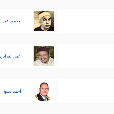
محمود عبد ا
عمر القزابري
أحمد نعينع