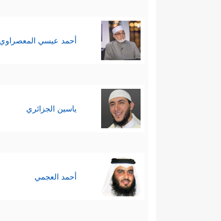
أحمد عيسي المعصراوي
ياسين الجزائري
أحمد العجمي