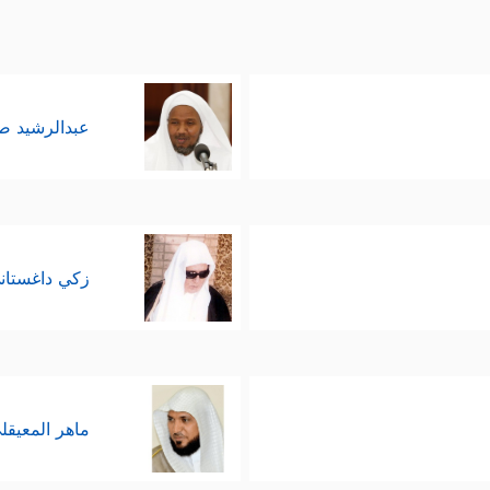
عبدالرشيد 
زكي داغستان
ماهر المعيقل