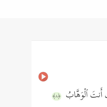
َّكَ أَنتَ ٱلۡوَهَّابُ
﴿٨﴾