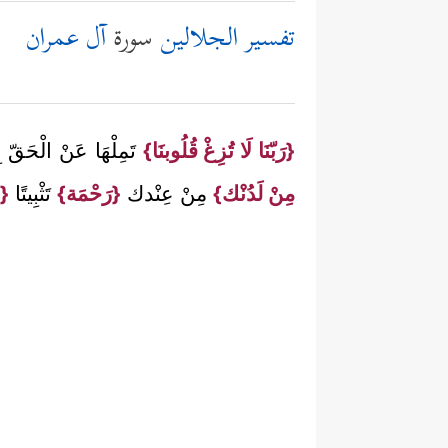
تفسير الجلالين
سورة
آل عمران
{رَبّنَا لَا تُزِغْ قُلُوبنَا}
تَمِلْهَا عَنْ الْحَقّ بِ
مِنْ لَدُنْك}
مِنْ عِنْدك
{رَحْمَة}
تَثْبِيتًا
{