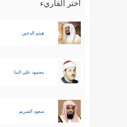
اختر القاريء
هيثم الدخين
محمود علي البنا
سعود الشريم