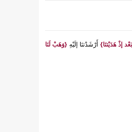
َعْد إذْ هَدَيْتنَا}
أَرْشَدْتنَا إلَيْهِ
{وَهَبْ لَنَا