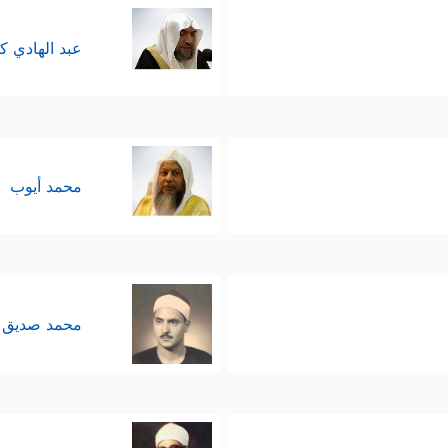
عبد الهادي ك
محمد أيوب
محمد صديق 