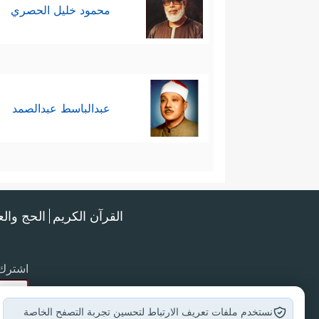
محمود خليل الحصري
عبدالباسط عبدالصمد
القرآن الكريم
الحج وال
اشترك 
نستخدم ملفات تعريف الارتباط لتحسين تجربة التصفح الخاصة