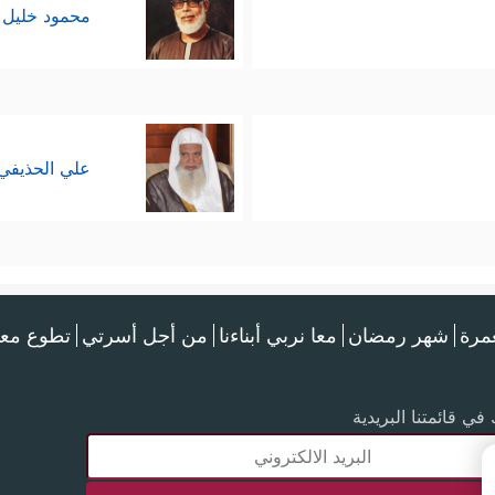
محمود خليل 
علي الحذيفي
عمرة
شهر رمضان
معا نربي أبناءنا
من أجل أسرتي
تطوع معن
في قائمتنا البريدية