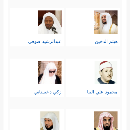
هيثم الدخين
عبدالرشيد صوفي
محمود علي البنا
زكي داغستاني