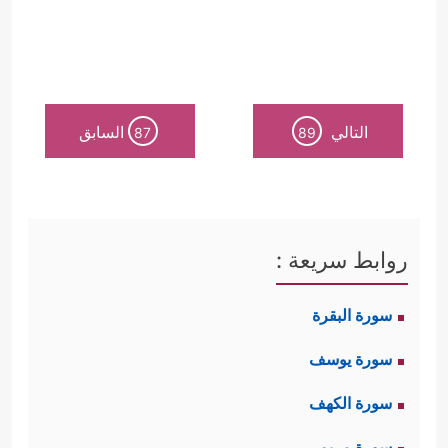
التالي
السابق
87
89
روابط سريعة :
سورة البقرة
سورة يوسف
سورة الكهف
سورة مريم