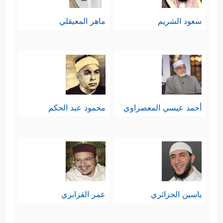
سعود الشريم
ماهر المعيقلي
أحمد عيسي المعصراوي
محمود عبد الحكم
ياسين الجزائري
عمر القزابري