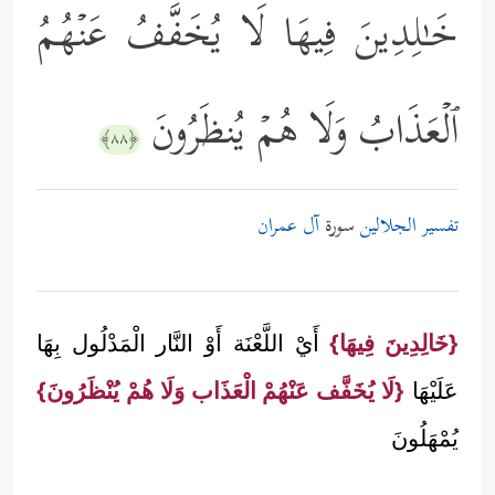
خَـٰلِدِینَ فِیهَا لَا یُخَفَّفُ عَنۡهُمُ
ٱلۡعَذَابُ وَلَا هُمۡ یُنظَرُونَ
﴿٨٨﴾
تفسير الجلالين
سورة
آل عمران
{خَالِدِينَ فِيهَا}
أَيْ اللَّعْنَة أَوْ النَّار الْمَدْلُول بِهَا
عَلَيْهَا
{لَا يُخَفَّف عَنْهُمْ الْعَذَاب وَلَا هُمْ يُنْظَرُونَ}
يُمْهَلُونَ