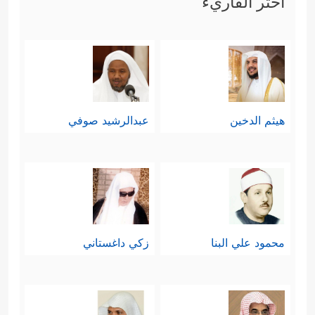
اختر القاريء
هيثم الدخين
عبدالرشيد صوفي
محمود علي البنا
زكي داغستاني