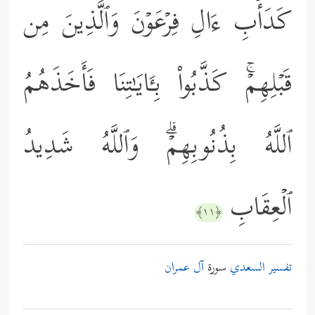
كَدَأۡبِ ءَالِ فِرۡعَوۡنَ وَٱلَّذِینَ مِن
قَبۡلِهِمۡۚ كَذَّبُواْ بِـَٔایَـٰتِنَا فَأَخَذَهُمُ
ٱللَّهُ بِذُنُوبِهِمۡۗ وَٱللَّهُ شَدِیدُ
ٱلۡعِقَابِ
﴿١١﴾
تفسير السعدي
سورة
آل عمران