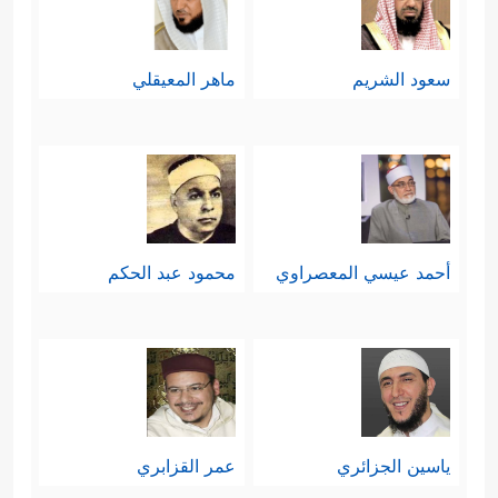
سعود الشريم
ماهر المعيقلي
أحمد عيسي المعصراوي
محمود عبد الحكم
ياسين الجزائري
عمر القزابري