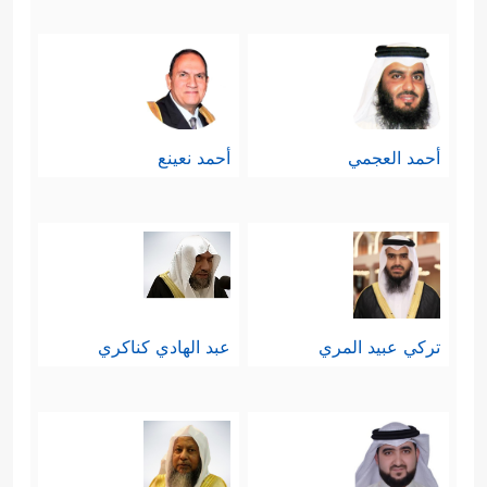
أحمد العجمي
أحمد نعينع
تركي عبيد المري
عبد الهادي كناكري