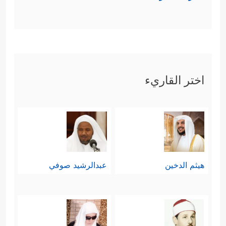
اختر القاريء
هيثم الدخين
عبدالرشيد صوفي