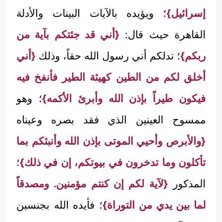
إسرائيل}
؛ ويؤيده بالآيات البينات والأدلة
القاهرة حيث قال:
{أني قد جئتكم بآية من
ربكم}
؛ تدلكم أني رسول الله حقاً، وذلك
{أني
أخلق لكم من الطين كهيئة الطير فأنفخ فيه
فيكون طيراً بإذن الله وأبرئ الأكمه}
؛ وهو
ممسوح العينين الذي فقد بصره وعيناه
{والأبرص وأحيي الموتى بإذن الله وأنبئكم بما
تأكلون وما تدخرون في بيوتكم، إن في ذلك}
؛
المذكور
{لآية لكم إن كنتم مؤمنين. ومصدقاً
لما بين يدي من التوراة}
؛ فأيده الله بجنسين