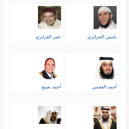
ياسين الجزائري
عمر القزابري
أحمد العجمي
أحمد نعينع