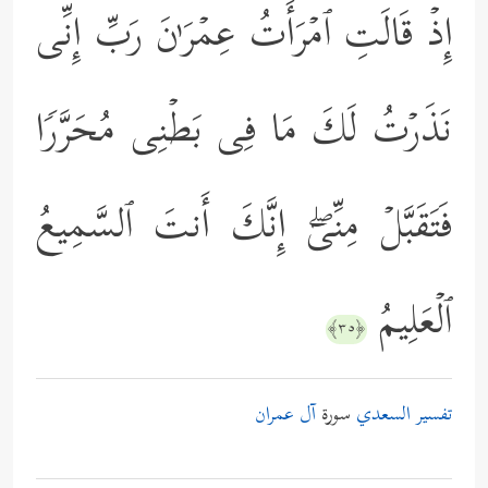
إِذۡ قَالَتِ ٱمۡرَأَتُ عِمۡرَ ٰ⁠نَ رَبِّ إِنِّی
نَذَرۡتُ لَكَ مَا فِی بَطۡنِی مُحَرَّرࣰا
فَتَقَبَّلۡ مِنِّیۤۖ إِنَّكَ أَنتَ ٱلسَّمِیعُ
ٱلۡعَلِیمُ
﴿٣٥﴾
تفسير السعدي
سورة
آل عمران