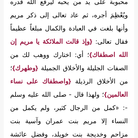
محبوبة على يد من يحبه ليرفع الله قدره
ويُعْظِمَ أجره، ثم عاد تعالى إلى ذكر مريم
وأنها بلغت في العبادة والكمال مبلغاً عظيماً
فقال تعالى:
{وإذ قالت الملائكة يا مريم إن
الله اصطفاك}
؛ أي: اختارك ووهب لك من
الصفات الجليلة والأخلاق الجميلة
{وطهرك}
؛
من الأخلاق الرذيلة
{واصطفاك على نساء
العالمين}
؛ ولهذا قال - صلى الله عليه وسلم
-: «كمل من الرجال كثير، ولم يكمل من
النساء إلا مريم بنت عمران وآسية بنت
مزاحم وخديجة بنت خويلد، وفضل عائشة