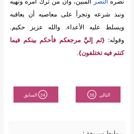
نصره
النصر
المبين، وأن من ترك أمره ونهيه
ونبذ شرعه وتجرأ على معاصيه أن يعاقبه
ويسلط عليه الأعداء. والله عزيز حكيم.
وقوله:
{ثم إليَّ مرجعكم فأحكم بينكم فيما
كنتم فيه تختلفون}
.
التالي
السابق
34
36
روابط سريعة :