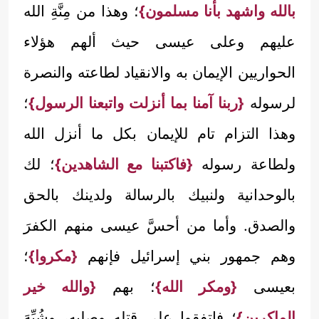
بالله واشهد بأنا مسلمون}
؛ وهذا من مِنَّةِ الله
عليهم وعلى عيسى حيث ألهم هؤلاء
الحواريين الإيمان به والانقياد لطاعته والنصرة
لرسوله
{ربنا آمنا بما أنزلت واتبعنا الرسول}
؛
وهذا التزام تام للإيمان بكل ما أنزل الله
ولطاعة رسوله
{فاكتبنا مع الشاهدين}
؛ لك
بالوحدانية ولنبيك بالرسالة ولدينك بالحق
والصدق. وأما من أحسَّ عيسى منهم الكفرَ
وهم جمهور بني إسرائيل فإنهم
{مكروا}
؛
بعيسى
{ومكر الله}
؛ بهم
{والله خير
الماكرين}
؛ فاتفقوا على قتله وصلبه، وشُبِّهَ