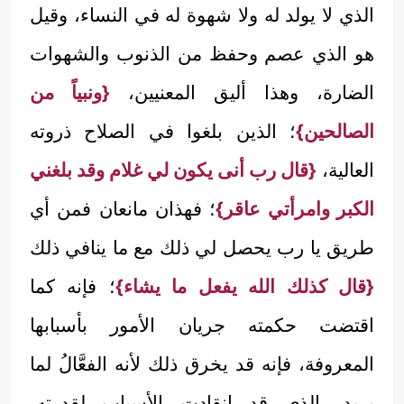
الذي لا يولد له ولا شهوة له في النساء، وقيل
هو الذي عصم وحفظ من الذنوب والشهوات
الضارة، وهذا أليق المعنيين،
{ونبياً من
الصالحين}
؛ الذين بلغوا في الصلاح ذروته
العالية،
{قال رب أنى يكون لي غلام وقد بلغني
الكبر وامرأتي عاقر}
؛ فهذان مانعان فمن أي
طريق يا رب يحصل لي ذلك مع ما ينافي ذلك
{قال كذلك الله يفعل ما يشاء}
؛ فإنه كما
اقتضت حكمته جريان الأمور بأسبابها
المعروفة، فإنه قد يخرق ذلك لأنه الفعَّالُ لما
يريد، الذي قد انقادت الأسباب لقدرته،