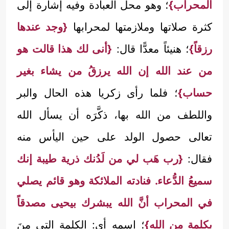
المحراب}
؛ وهو محل العبادة وفيه إشارة إلى
كثرة صلاتها وملازمتها لمحرابها
{وجد عندها
رزقاً}
؛ هنيئاً معدًّا قال:
{أنى لك هذا قالت هو
من عند الله إن الله يرزقُ من يشاء بغير
حساب}
؛ فلما رأى زكريا هذه الحال والبر
واللطف من الله بها، ذكَّرَه أن يسأل الله
تعالى حصول الولد على حين اليأس منه
فقال:
{رب هَب لي من لَدُنك ذرية طيبة إنك
سميعُ الدُّعاء. فنادته الملائكة وهو قائم يصلي
في المحراب أنَّ الله يبشرك بيحيى مصدقاً
بكلمة من الله}
؛ اسمه أي: الكلمة التي مِنَ