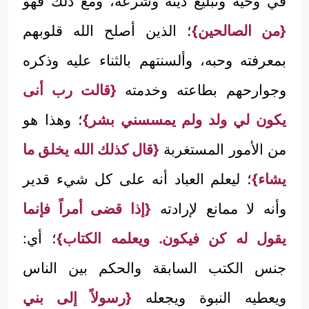
في وحيه وتبليغ دينه وشرعه، ومع ذلك فهو
{من الصالحين}
؛ الذين أصلح الله قلوبهم
بمعرفته وحبه، وألسنتهم بالثناء عليه وذكره
وجوارحهم بطاعته وخدمته
{قالت رب أنى
يكون لي ولد ولم يمسسني بشر}
؛ وهذا هو
من الأمور المستغربة
{قال كذلك الله يخلق ما
يشاء}
؛ ليعلم العباد أنه على كل شيء قدير
وأنه لا ممانع لإرادته
{إذا قضى أمراً فإنما
يقول له كن فيكون. ويعلمه الكتاب}
؛ أي:
جنس الكتب السابقة والحكم بين الناس
ويعطيه النبوة ويجعله
{رسولاً إلى بني