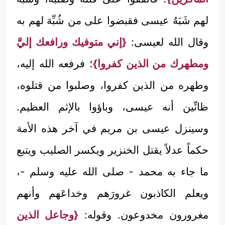
لهم شَبَهُ عيسى فقبضوا على من شُبِّهَ لهم به
وقال الله لعيسى:
{إني متوفيك ورافعك إليَّ
ومطهرك من الذين كفروا}
؛ فرفعه الله إليه،
وطهره من الذين كفروا، وصلبوا من قتلوه،
ظانِّين أنه عيسى، وباؤوا بالإثم العظيم.
وسينزل عيسى بن مريم في آخر هذه الأمة
حكماً عدلاً يقتل الخنزير ويكسر الصليب ويتبع
ما جاء به محمد - صلى الله عليه وسلم -،
ويعلم الكاذبون غرورَهم وخداعَهم وأنهم
مغرورون مخدوعون. وقوله:
{وجاعل الذين