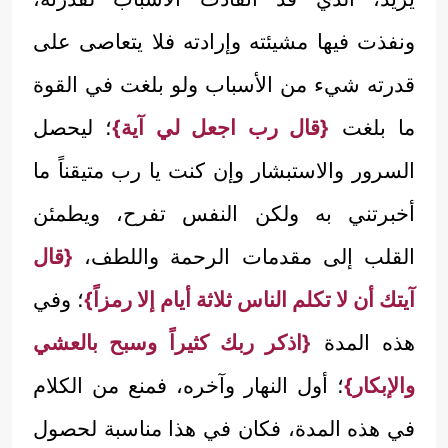
ونفذت فيها مشيئته وإرادته فلا يتعاصى على
قدرته شيء من الأسباب ولو بلغت في القوة
ما بلغت
{قال رب اجعل لي آية}
؛ ليحصل
السرور والاستبشار وإن كنت يا رب متيقناً ما
أخبرتني به ولكن النفس تفرح، ويطمئن
القلب إلى مقدمات الرحمة واللطف،
{قال
آيتك أن لا تكلم الناس ثلاثة أيام إلا رمزاً}
؛ وفي
هذه المدة
{اذكر ربك كثيراً وسبح بالعشي
والإبكار}
؛ أول النهار وآخره، فمنع من الكلام
في هذه المدة، فكان في هذا مناسبة لحصول