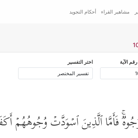
ر
مشاهير القراء
أحكام التجويد
رقم الآية
اختر التفسير
ُجُوهࣱۚ فَأَمَّا ٱلَّذِینَ ٱسۡوَدَّتۡ وُجُوهُهُمۡ أَكَفَر