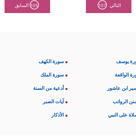
التالي
السابق
105
107
رة يوسف
سورة الكهف
ة الواقعة
سورة الملك
ير ابن عاشور
أدعية من السنة
نن الرواتب
آيات الصبر
لاة على النبي
الأذكار