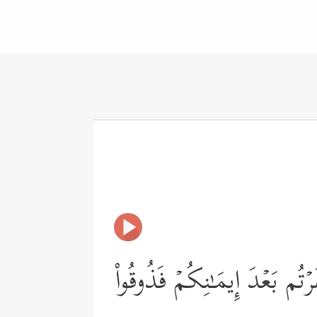
ۡتُم بَعۡدَ إِیمَـٰنِكُمۡ فَذُوقُواْ