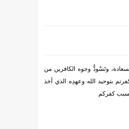
سعادة، وتَسْودُّ وجوه الكافرين من
فرتم بتوحيد الله وعهدِه الذي أخذ
 بسبب كفركم