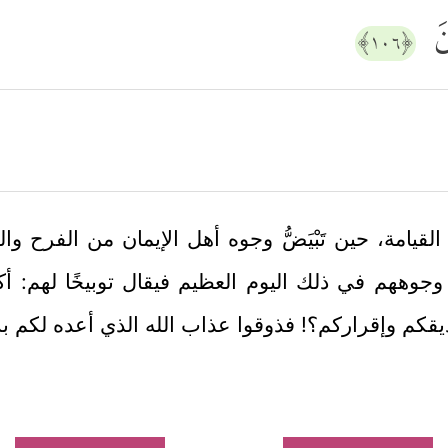
نَ
﴿١٠٦﴾
قيامة، حين تَبْيَضُّ وجوه أهل الإيمان من الفرح وال
 وجوههم في ذلك اليوم العظيم فيقال توبيخًا لهم: أك
تصديقكم وإقراركم؟! فذوقوا عذاب الله الذي أعده لكم