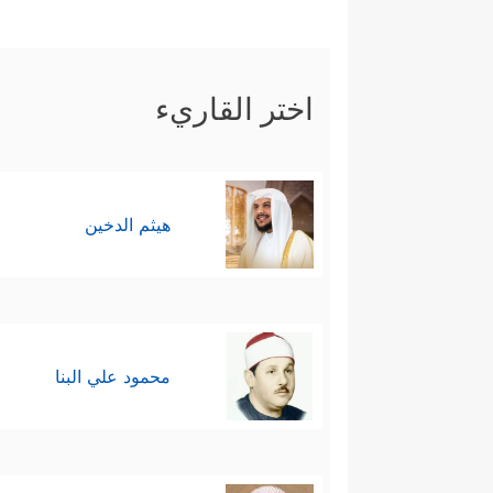
اختر القاريء
هيثم الدخين
محمود علي البنا