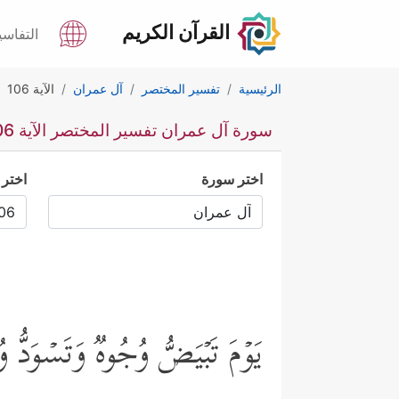
القرآن الكريم
التفاسي
الرئيسية
تفسير المختصر
آل عمران
الآية 106
سورة آل عمران تفسير المختصر الآية 106
اختر سورة
اختر 
یَوۡمَ تَبۡیَضُّ وُجُوهࣱ وَتَسۡوَدُّ و