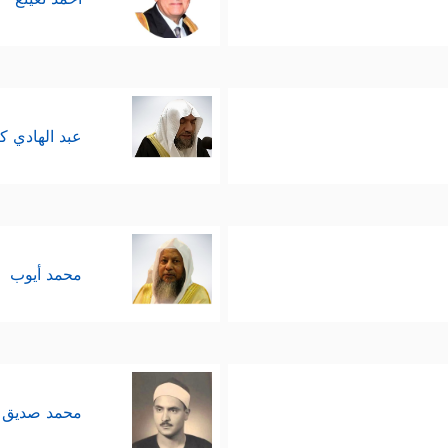
عبد الهادي ك
محمد أيوب
محمد صديق 