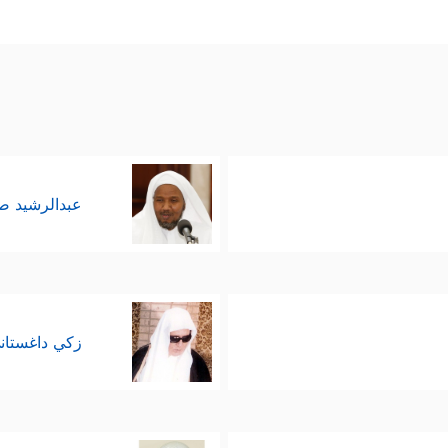
عبدالرشيد 
زكي داغستان