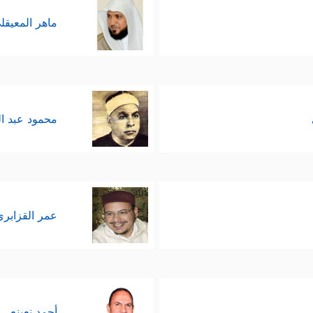
ماهر المعيقل
محمود عبد ا
عمر القزابري
أحمد نعينع