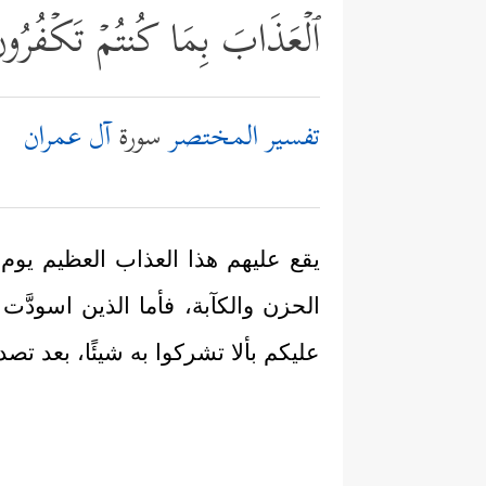
ٱلۡعَذَابَ بِمَا كُنتُمۡ تَكۡفُرُو
تفسير المختصر
سورة
آل عمران
يقع عليهم هذا العذاب العظيم يوم ال
الحزن والكآبة، فأما الذين اسودَّت
عليكم بألا تشركوا به شيئًا، بعد 