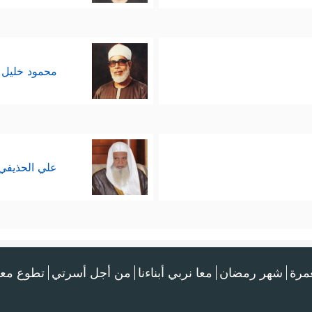
محمود خليل 
علي الحذيفي
عمرة
شهر رمضان
معا نربي أبناءنا
من أجل أسرتي
تطوع معن