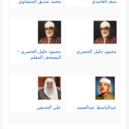
سعد الغامدي
محمد صديق المنشاوي
محمود خليل الحصري
محمود خليل الحصري -
المصحف المعلم
عبدالباسط عبدالصمد
علي الحذيفي