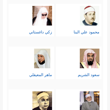
محمود علي البنا
زكي داغستاني
سعود الشريم
ماهر المعيقلي