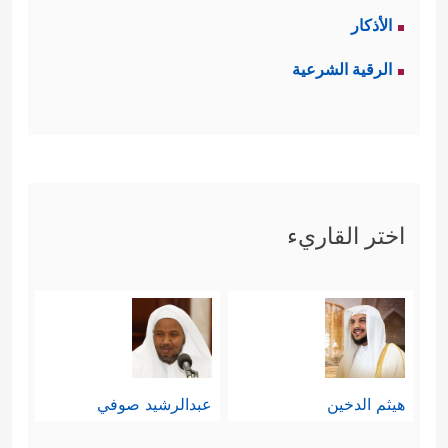
الأذكار
الرقية الشرعية
اختر القاريء
هيثم الدخين
عبدالرشيد صوفي