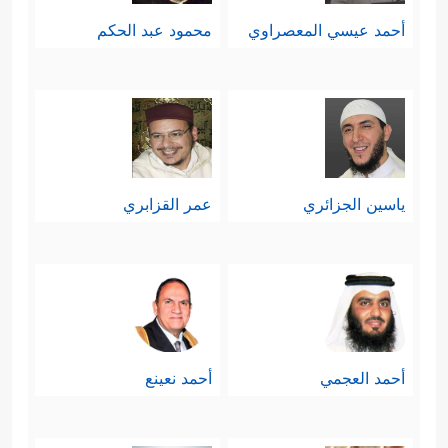
أحمد عيسي المعصراوي
محمود عبد الحكم
ياسين الجزائري
عمر القزابري
أحمد العجمي
أحمد نعينع