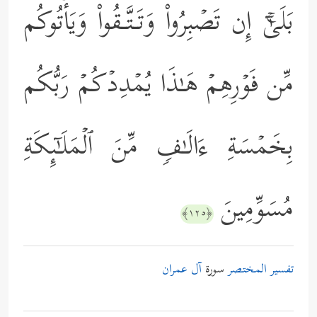
بَلَىٰۤۚ إِن تَصۡبِرُواْ وَتَـتَّـقُواْ وَیَأۡتُوكُم
مِّن فَوۡرِهِمۡ هَـٰذَا یُمۡدِدۡكُمۡ رَبُّكُم
بِخَمۡسَةِ ءَالَـٰفࣲ مِّنَ ٱلۡمَلَـٰۤىِٕكَةِ
مُسَوِّمِینَ
﴿١٢٥﴾
تفسير المختصر
سورة
آل عمران