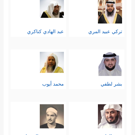
تركي عبيد المري
عبد الهادي كناكري
بشر لطفي
محمد أيوب