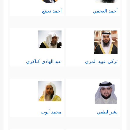
أحمد العجمي
أحمد نعينع
تركي عبيد المري
عبد الهادي كناكري
بشر لطفي
محمد أيوب