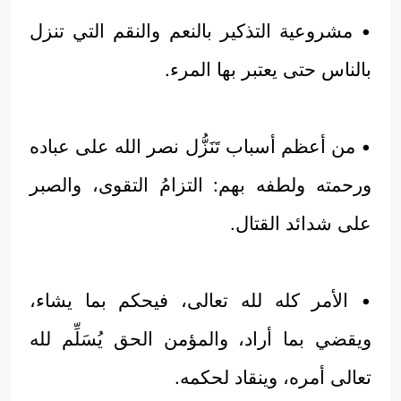
• مشروعية التذكير بالنعم والنقم التي تنزل
بالناس حتى يعتبر بها المرء.
• من أعظم أسباب تَنَزُّل نصر الله على عباده
ورحمته ولطفه بهم: التزامُ التقوى، والصبر
على شدائد القتال.
• الأمر كله لله تعالى، فيحكم بما يشاء،
ويقضي بما أراد، والمؤمن الحق يُسَلِّم لله
تعالى أمره، وينقاد لحكمه.