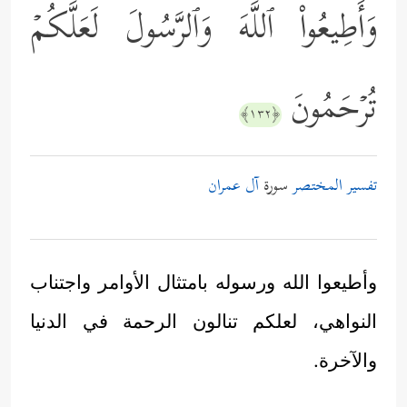
وَأَطِیعُواْ ٱللَّهَ وَٱلرَّسُولَ لَعَلَّكُمۡ
تُرۡحَمُونَ
﴿١٣٢﴾
تفسير المختصر
سورة
آل عمران
وأطيعوا الله ورسوله بامتثال الأوامر واجتناب
النواهي، لعلكم تنالون الرحمة في الدنيا
والآخرة.