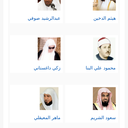
هيثم الدخين
عبدالرشيد صوفي
محمود علي البنا
زكي داغستاني
سعود الشريم
ماهر المعيقلي