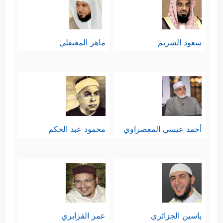
سعود الشريم
ماهر المعيقلي
أحمد عيسي المعصراوي
محمود عبد الحكم
ياسين الجزائري
عمر القزابري