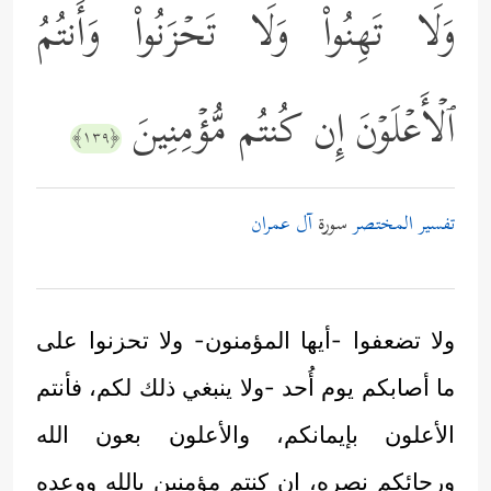
وَلَا تَهِنُواْ وَلَا تَحۡزَنُواْ وَأَنتُمُ
ٱلۡأَعۡلَوۡنَ إِن كُنتُم مُّؤۡمِنِینَ
﴿١٣٩﴾
تفسير المختصر
سورة
آل عمران
ولا تضعفوا -أيها المؤمنون- ولا تحزنوا على
ما أصابكم يوم أُحد -ولا ينبغي ذلك لكم، فأنتم
الأعلون بإيمانكم، والأعلون بعون الله
ورجائكم نصره، إن كنتم مؤمنين بالله ووعده