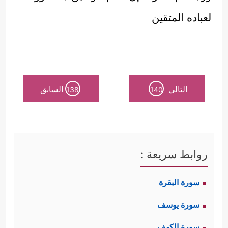
لعباده المتقين
التالي
السابق
138
140
روابط سريعة :
سورة البقرة
سورة يوسف
سورة الكهف