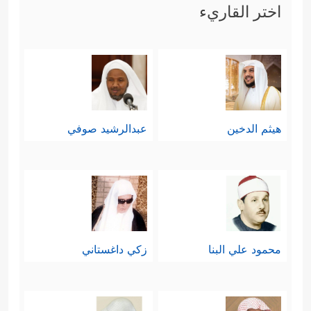
اختر القاريء
هيثم الدخين
عبدالرشيد صوفي
محمود علي البنا
زكي داغستاني