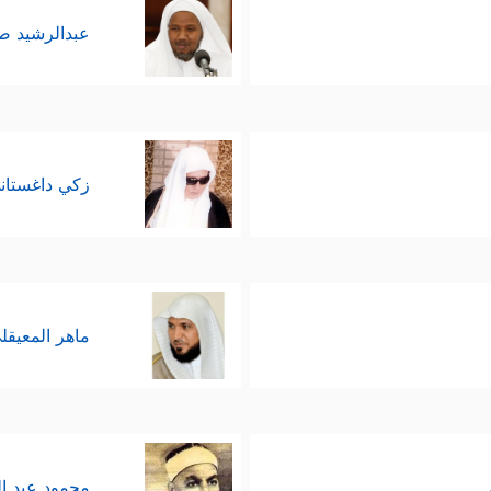
عبدالرشيد 
زكي داغستان
ماهر المعيقل
محمود عبد ا