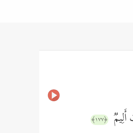
بٌ أَلِیمࣱ
﴿١٧٧﴾