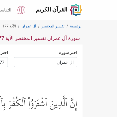
القرآن الكريم
التفاسي
الرئيسية
تفسير المختصر
آل عمران
الآية 177
سورة آل عمران تفسير المختصر الآية 177
اختر سورة
اختر 
إِنَّ ٱلَّذِینَ ٱشۡتَرَوُاْ ٱلۡكُفۡرَ بِ