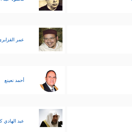
عمر القزابري
أحمد نعينع
عبد الهادي ك