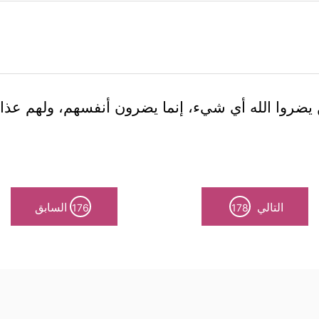
لن يضروا الله أي شيء، إنما يضرون أنفسهم، ولهم عذا
التالي
السابق
176
178