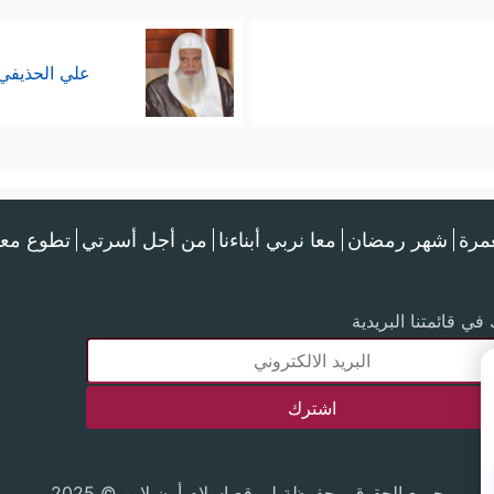
علي الحذيفي
عمرة
شهر رمضان
معا نربي أبناءنا
من أجل أسرتي
تطوع معن
في قائمتنا البريدية
جميع الحقوق محفوظة لموقع إسلام أون لاين © 2025