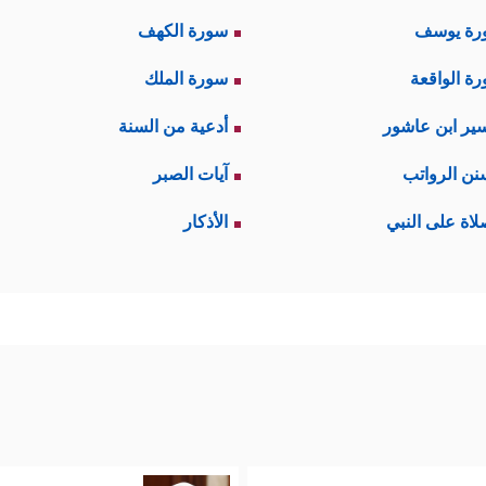
رة يوسف
سورة الكهف
ة الواقعة
سورة الملك
ير ابن عاشور
أدعية من السنة
نن الرواتب
آيات الصبر
لاة على النبي
الأذكار