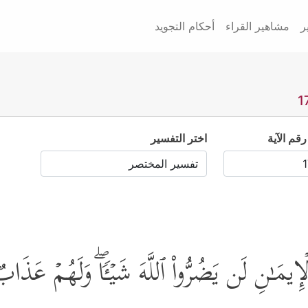
ر
مشاهير القراء
أحكام التجويد
رقم الآية
اختر التفسير
ٱلۡإِیمَـٰنِ لَن یَضُرُّواْ ٱللَّهَ شَیۡـࣰٔاۖ وَلَهُمۡ عَذَا