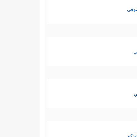
صوفي
ي
ي
لحكم