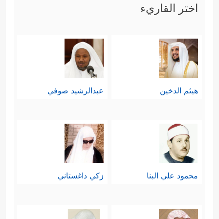
اختر القاريء
هيثم الدخين
عبدالرشيد صوفي
محمود علي البنا
زكي داغستاني