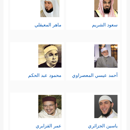
سعود الشريم
ماهر المعيقلي
أحمد عيسي المعصراوي
محمود عبد الحكم
ياسين الجزائري
عمر القزابري