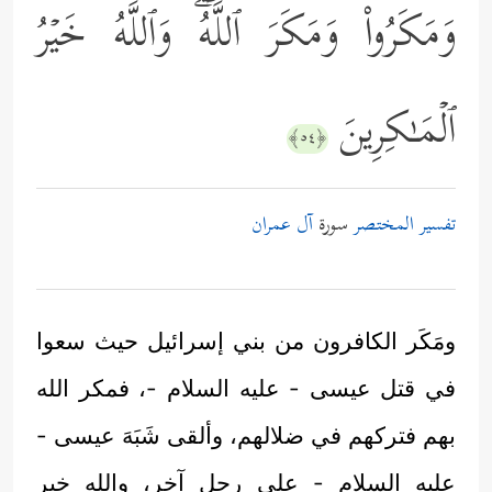
وَمَكَرُواْ وَمَكَرَ ٱللَّهُۖ وَٱللَّهُ خَیۡرُ
ٱلۡمَـٰكِرِینَ
﴿٥٤﴾
تفسير المختصر
سورة
آل عمران
ومَكَر الكافرون من بني إسرائيل حيث سعوا
في قتل عيسى - عليه السلام -، فمكر الله
بهم فتركهم في ضلالهم، وألقى شَبَهَ عيسى -
عليه السلام - على رجل آخر، والله خير