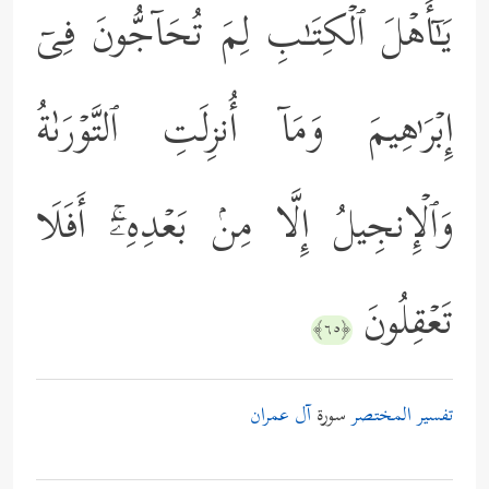
یَـٰۤأَهۡلَ ٱلۡكِتَـٰبِ لِمَ تُحَاۤجُّونَ فِیۤ
إِبۡرَ ٰ⁠هِیمَ وَمَاۤ أُنزِلَتِ ٱلتَّوۡرَىٰةُ
وَٱلۡإِنجِیلُ إِلَّا مِنۢ بَعۡدِهِۦۤۚ أَفَلَا
تَعۡقِلُونَ
﴿٦٥﴾
تفسير المختصر
سورة
آل عمران