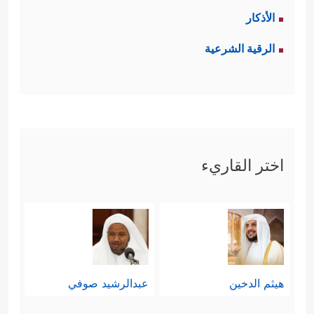
الأذكار
الرقية الشرعية
اختر القاريء
هيثم الدخين
عبدالرشيد صوفي