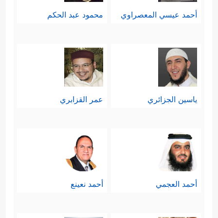
أحمد عيسي المعصراوي
محمود عبد الحكم
ياسين الجزائري
عمر القزابري
أحمد العجمي
أحمد نعينع