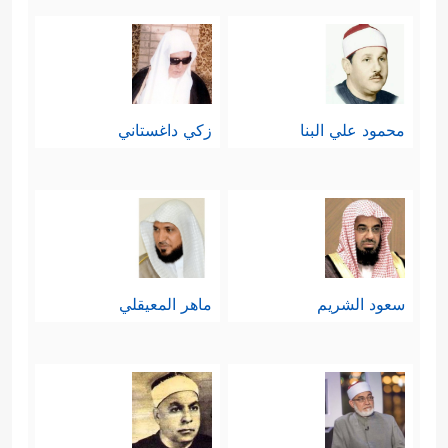
محمود علي البنا
زكي داغستاني
سعود الشريم
ماهر المعيقلي