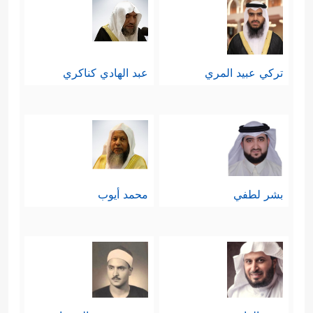
تركي عبيد المري
عبد الهادي كناكري
بشر لطفي
محمد أيوب