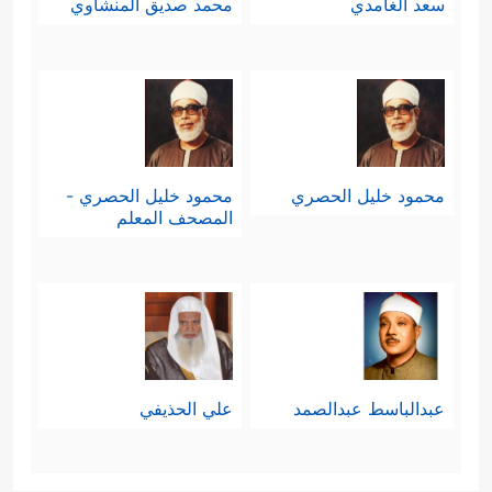
سعد الغامدي
محمد صديق المنشاوي
محمود خليل الحصري
محمود خليل الحصري -
المصحف المعلم
عبدالباسط عبدالصمد
علي الحذيفي