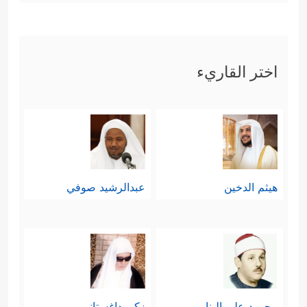
اختر القاريء
هيثم الدخين
عبدالرشيد صوفي
محمود علي البنا
زكي داغستاني