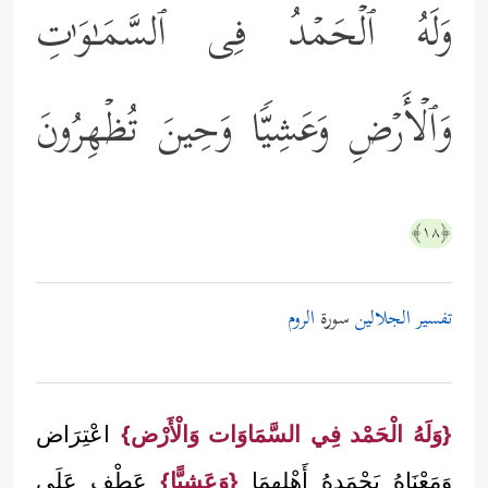
وَلَهُ ٱلۡحَمۡدُ فِی ٱلسَّمَـٰوَ ٰ⁠تِ
وَٱلۡأَرۡضِ وَعَشِیࣰّا وَحِینَ تُظۡهِرُونَ
﴿١٨﴾
تفسير الجلالين
سورة
الروم
{وَلَهُ الْحَمْد فِي السَّمَاوَات وَالْأَرْض}
اعْتِرَاض
وَمَعْنَاهُ يَحْمَدهُ أَهْلهمَا
{وَعَشِيًّا}
عَطْف عَلَى