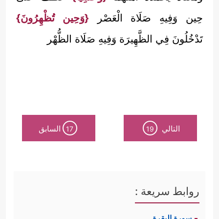
حِين وَفِيهِ صَلَاة الْعَصْر
{وَحِين تُظْهِرُونَ}
تَدْخُلُونَ فِي الظَّهِيرَة وَفِيهِ صَلَاة الظُّهْر
التالي
السابق
17
19
روابط سريعة :
سورة البقرة