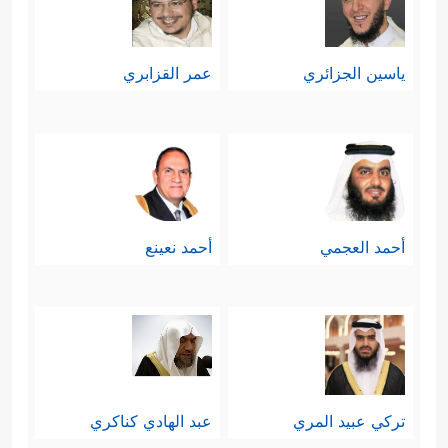
ياسين الجزائري
عمر القزابري
أحمد العجمي
أحمد نعينع
تركي عبيد المري
عبد الهادي كناكري