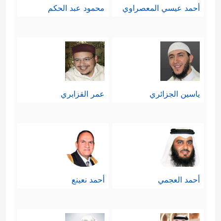
أحمد عيسي المعصراوي
محمود عبد الحكم
ياسين الجزائري
عمر القزابري
أحمد العجمي
أحمد نعينع