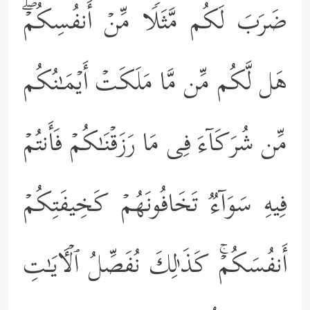
ضَرَبَ لَكُم مَّثَلࣰا مِّنۡ أَنفُسِكُمۡۖ
هَل لَّكُم مِّن مَّا مَلَكَتۡ أَیۡمَـٰنُكُم
مِّن شُرَكَاۤءَ فِی مَا رَزَقۡنَـٰكُمۡ فَأَنتُمۡ
فِیهِ سَوَاۤءࣱ تَخَافُونَهُمۡ كَخِیفَتِكُمۡ
أَنفُسَكُمۡۚ كَذَ ٰ⁠لِكَ نُفَصِّلُ ٱلۡـَٔایَـٰتِ