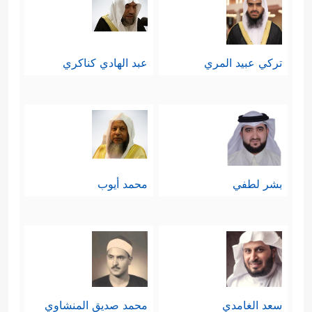
تركي عبيد المري
عبد الهادي كناكري
بشر لطفي
محمد أيوب
سعد الغامدي
محمد صديق المنشاوي