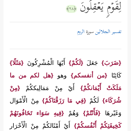
لِقَوۡمࣲ یَعۡقِلُونَ
﴿٢٨﴾
تفسير الجلالين
سورة
الروم
{ضَرَبَ}
جَعَلَ
{لَكُمْ}
أَيّهَا الْمُشْرِكُونَ
{مَثَلًا}
كَائِنًا
{من أنفسكم}
وهو
{هل لكم من ما
مَلَكَتْ أَيْمَانكُمْ}
أَيْ مِنْ مَمَالِيككُمْ
{مِنْ
شُرَكَاء}
لَكُمْ
{فِي مَا رَزَقْنَاكُمْ}
مِنْ الْأَمْوَال
وَغَيْرهَا
{فَأَنْتُمْ}
وَهُمْ
{فِيهِ سَوَاء تَخَافُونَهُمْ
كَخِيفَتِكُمْ أَنْفُسكُمْ}
أَيْ أَمْثَالكُمْ مِنْ الْأَحْرَار