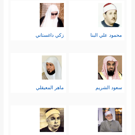
محمود علي البنا
زكي داغستاني
سعود الشريم
ماهر المعيقلي