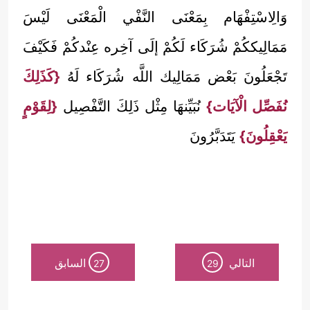
وَالِاسْتِفْهَام بِمَعْنَى النَّفْي الْمَعْنَى لَيْسَ
مَمَالِيككُمْ شُرَكَاء لَكُمْ إلَى آخِره عِنْدكُمْ فَكَيْفَ
تَجْعَلُونَ بَعْض مَمَالِيك اللَّه شُرَكَاء لَهُ
{كَذَلِكَ
نُفَصِّل الْآيَات}
نُبَيِّنهَا مِثْل ذَلِكَ التَّفْصِيل
{لِقَوْمٍ
يَعْقِلُونَ}
يَتَدَبَّرُونَ
التالي
السابق
27
29