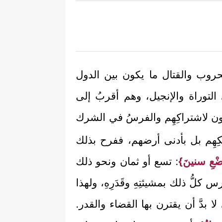
وب والقتال ما يكون بين الدول
 التوراة والإنجيل، وهم أقربُ إلى
كون لاشتراكِهِم والفرسُ في الشرك
ُلْكِهِم بل بأدنى أرضهم، ففرح بذلك
ْعِ سنينَ}
: تسع أو ثمان ونحو ذلك
 كلُّ ذلك بمشيئتِهِ وقَدَرِهِ، ولهذا
لا بدَّ أن يقترن بها القضاء والقدر.