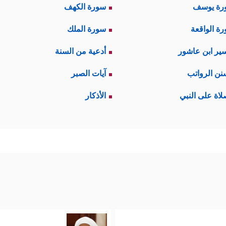
رة يوسف
سورة الكهف
ة الواقعة
سورة الملك
ير ابن عاشور
أدعية من السنة
نن الرواتب
آيات الصبر
لاة على النبي
الأذكار