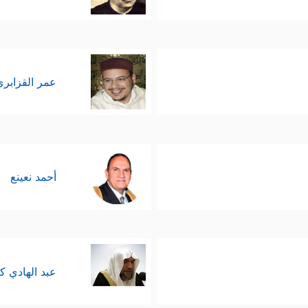
عمر القزابري
أحمد نعينع
عبد الهادي ك