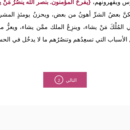
رس ويقهرونهم،
{يفرحُ المؤمنون. بنصر الله ينصُرُ مَنْ ي
كنَّ بعضُ الشرِّ أهونُ من بعض، ويحزنُ يومئذٍ المش
المُلْكَ مَنْ يشاء، وينزِعُ الملك ممَّن يشاء، ويعزُّ
 الأسباب التي تسعِدُهم وتنصُرُهم ما لا يدخُل في الح
التالي
2