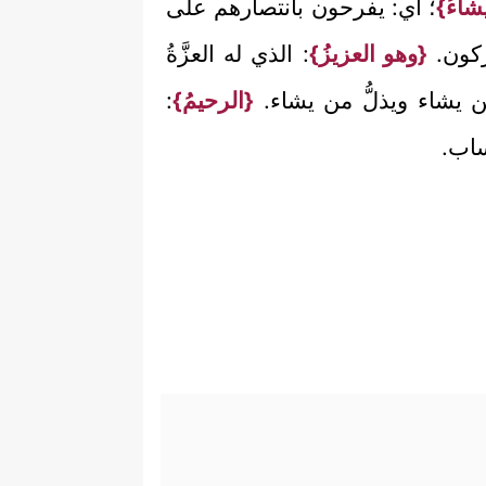
شاءُ}
؛ أي: يفرحون بانتصارهم على
ركون.
{وهو العزيزُ}
: الذي له العزَّةُ
 من يشاء ويذلُّ من يشاء.
{الرحيمُ}
:
ساب.