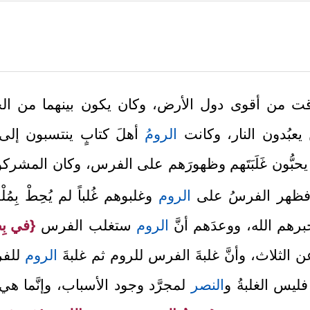
 من أقوى دول الأرض، وكان يكون بينهما من الحر
يعبُدون النار، وكانت
الروم
ُ أهلَ كتابٍ ينتسبون إلى
حبُّون غَلَبَتَهم وظهورَهم على الفرس، وكان المشر
فظهر الفرسُ على
الروم
وغلبوهم غُلباً لم يُحِطْ بِم
م الله، ووعدَهم أنَّ
الروم
ستغلب الفرس
{في بِض
ن الثلاث، وأنَّ غلبةَ الفرس للروم ثم غلبةَ
الروم
للفرس
فليس الغلبةُ و
النصر
لمجرَّد وجود الأسباب، وإنَّما هي 