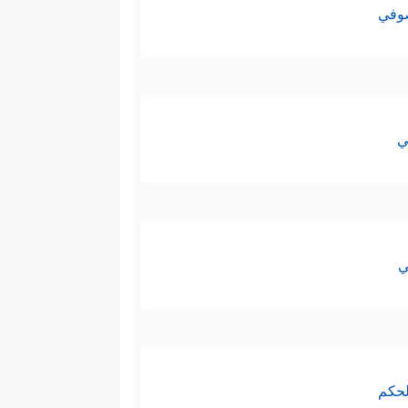
صوفي
ي
ي
لحكم