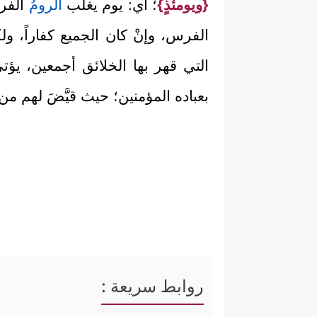
{ويومئذٍ}
؛ أي: يوم يغلب
الروم
ُ الف
الفرس، وإنْ كان الجميع كفاراً، ول
التي قهر بها الخلائق أجمعين، يؤتي 
بعباده المؤمنين؛ حيث قيَّضَ لهم من
روابط سريعة :