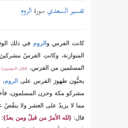
تفسير السعدي
سورة
الروم
كانت الفرس و
الروم
في ذلك الوقت
المتوازنة، وكانتِ الفرسُ مشركينَ 
المسلمين من الفرس،
ي
[فكان المؤمنون]
يحبُّون ظهورَ الفرس على
الروم
، 
مشركو مكة وحزن المسلمون، فأخبره
مما لا يزيدُ على العشر ولا ينقُصُ ع
قال:
{لله الأمرُ من قبلُ ومن بعدُ}
: 