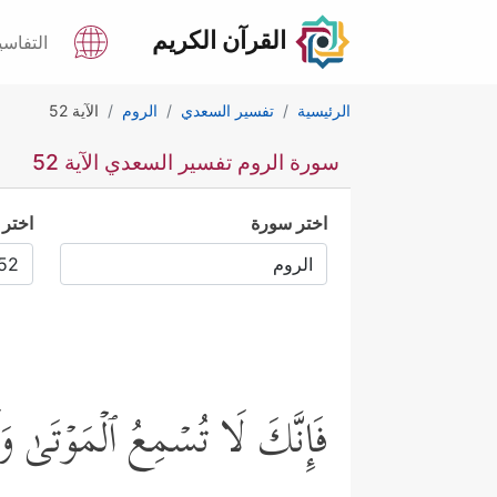
القرآن الكريم
التفاسي
الرئيسية
تفسير السعدي
الروم
الآية 52
سورة الروم تفسير السعدي الآية 52
اختر سورة
اختر 
فَإِنَّكَ لَا تُسۡمِعُ ٱلۡمَوۡتَىٰ وَلَ