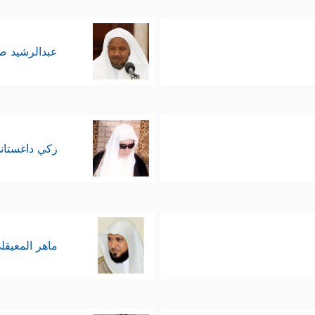
عبدالرشيد 
زكي داغستان
ماهر المعيقل