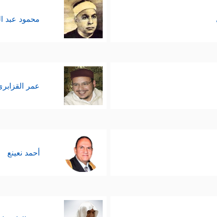
محمود عبد ا
عمر القزابري
أحمد نعينع