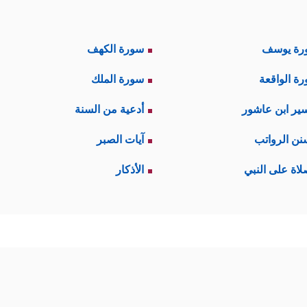
رة يوسف
سورة الكهف
ة الواقعة
سورة الملك
ير ابن عاشور
أدعية من السنة
نن الرواتب
آيات الصبر
لاة على النبي
الأذكار