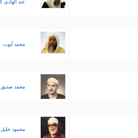
عبد الهادي ك
محمد أيوب
محمد صديق 
محمود خليل 