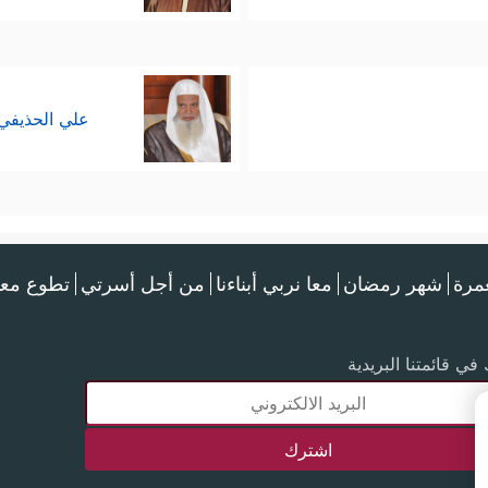
علي الحذيفي
عمرة
شهر رمضان
معا نربي أبناءنا
من أجل أسرتي
تطوع معن
في قائمتنا البريدية