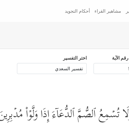
ر
مشاهير القراء
أحكام التجويد
رقم الآية
اختر التفسير
ا تُسۡمِعُ ٱلصُّمَّ ٱلدُّعَاۤءَ إِذَا وَلَّوۡاْ مُدۡبِرِین