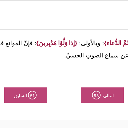
َّ الدُّعاء}
: وبالأولى:
{إذا وَلَّوْا مُدْبِرينَ}
: فإنَّ الموانع 
ة عن سماع الصوتِ الحسيِّ.
التالي
السابق
51
53