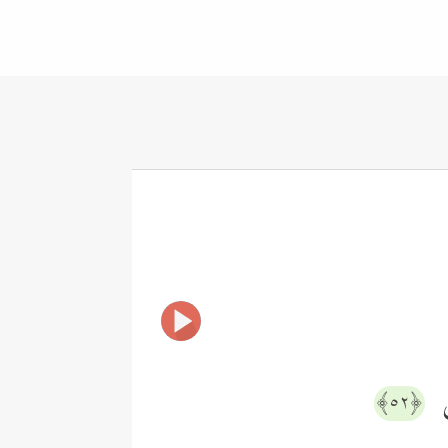
َ
﴿٥٢﴾