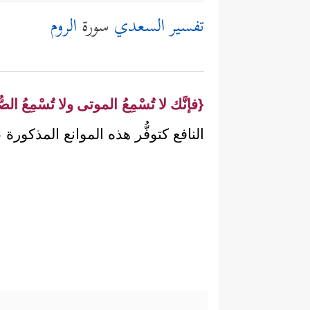
تفسير السعدي
سورة
الروم
{فإنَّك لا تُسْمِعُ الموتى ولا تُسْمِعُ الصُّم
النافع كتوفُّر هذه الموانع المذكور