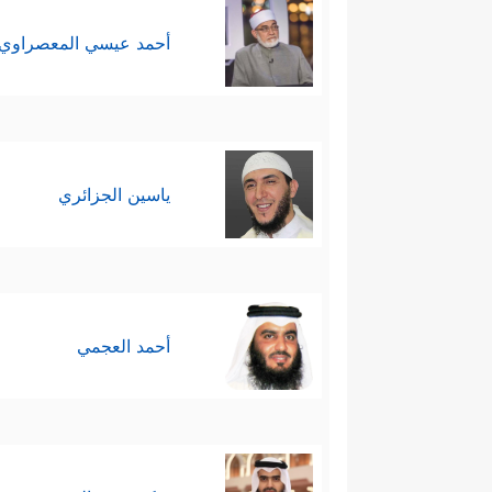
أحمد عيسي المعصراوي
ياسين الجزائري
أحمد العجمي