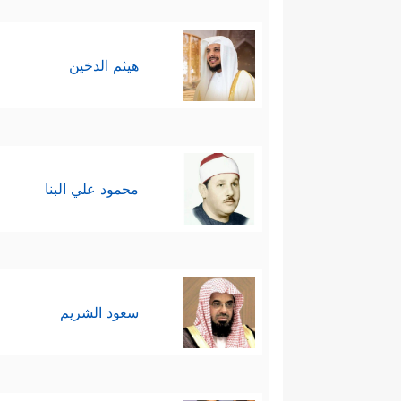
هيثم الدخين
محمود علي البنا
سعود الشريم