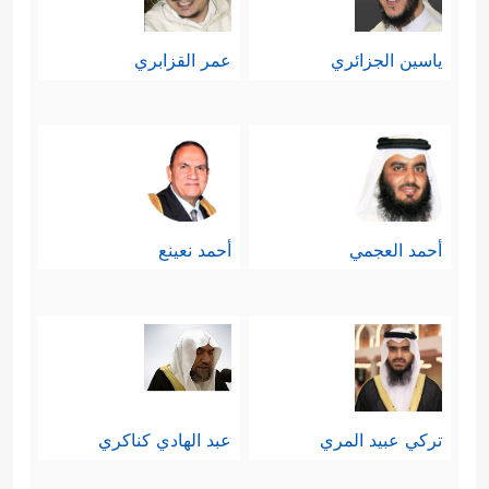
ياسين الجزائري
عمر القزابري
أحمد العجمي
أحمد نعينع
تركي عبيد المري
عبد الهادي كناكري