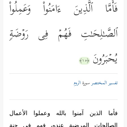
فَأَمَّا ٱلَّذِینَ ءَامَنُواْ وَعَمِلُواْ
ٱلصَّـٰلِحَـٰتِ فَهُمۡ فِی رَوۡضَةࣲ
یُحۡبَرُونَ
﴿١٥﴾
تفسير المختصر
سورة
الروم
فأما الذين آمنوا بالله وعملوا الأعمال
الصالحات المرضية عنده، فهم في جنة