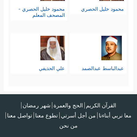
محمود خليل الحصري
محمود خليل الحصري -
المصحف المعلم
عبدالباسط عبدالصمد
علي الحذيفي
القرآن الكريم
الحج والعمرة
شهر رمضان
معا نربي أبناءنا
من أجل أسرتي
تطوع معنا
تواصل معنا
من نحن