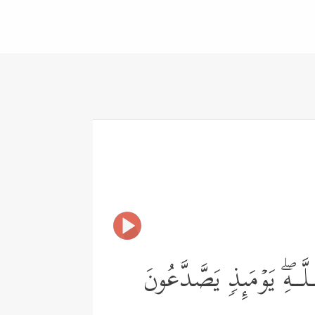
َــهِۖ یَوۡمَىِٕذࣲ یَصَّدَّعُونَ