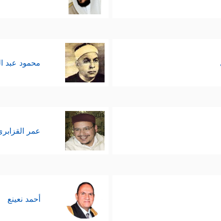
محمود عبد ا
عمر القزابري
أحمد نعينع