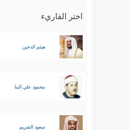
اختر القاريء
هيثم الدخين
محمود علي البنا
سعود الشريم