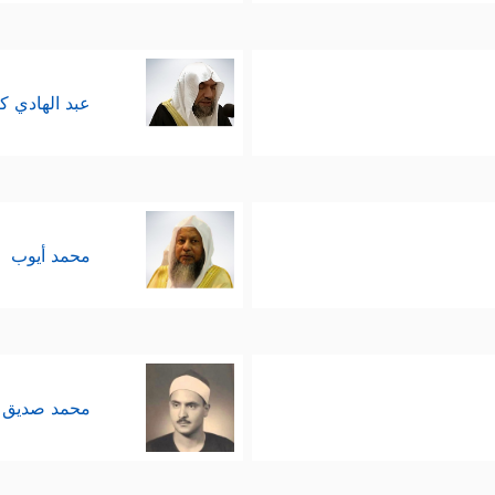
عبد الهادي ك
محمد أيوب
محمد صديق 