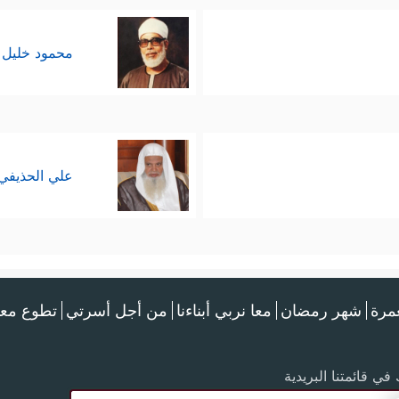
محمود خليل 
علي الحذيفي
عمرة
شهر رمضان
معا نربي أبناءنا
من أجل أسرتي
تطوع معن
في قائمتنا البريدية