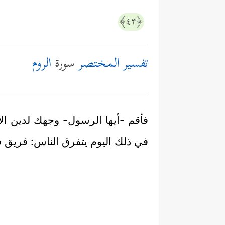
﴿٤٣﴾
تفسير المختصر
سورة
الروم
فأقم -أيها الرسول- وجهك لدين الإس
في ذلك اليوم يتفرق الناس: فريق في