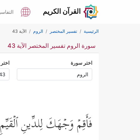
القرآن الكريم
التفاسي
الرئيسية
تفسير المختصر
الروم
الآية 43
سورة الروم تفسير المختصر الآية 43
اختر سورة
اختر 
فَأَقِمۡ وَجۡهَكَ لِلدِّینِ ٱلۡقَیِّمِ م