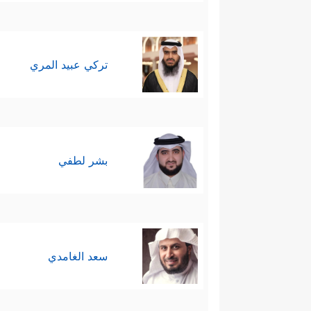
تركي عبيد المري
بشر لطفي
سعد الغامدي