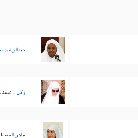
عبدالرشيد 
زكي داغستان
ماهر المعيقل