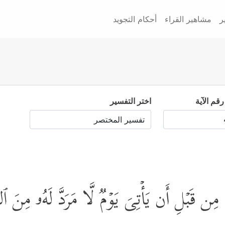
ر
مشاهير القراء
أحكام التجويد
رقم الآية
اختر التفسير
ِن قَبۡلِ أَن یَأۡتِیَ یَوۡمࣱ لَّا مَرَدَّ لَهُۥ مِنَ ٱلـلّ