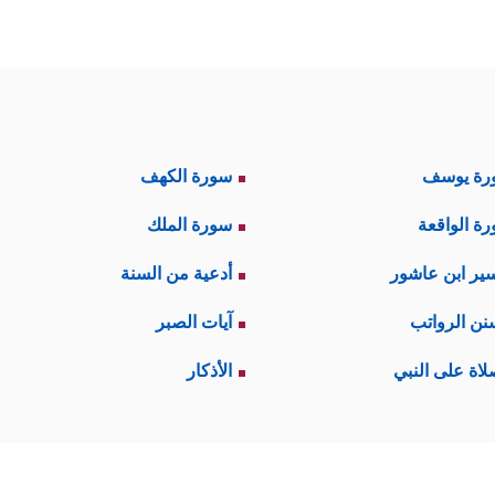
رة يوسف
سورة الكهف
ة الواقعة
سورة الملك
ير ابن عاشور
أدعية من السنة
نن الرواتب
آيات الصبر
لاة على النبي
الأذكار