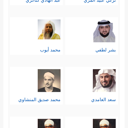
تركي عبيد المري
عبد الهادي كناكري
بشر لطفي
محمد أيوب
سعد الغامدي
محمد صديق المنشاوي