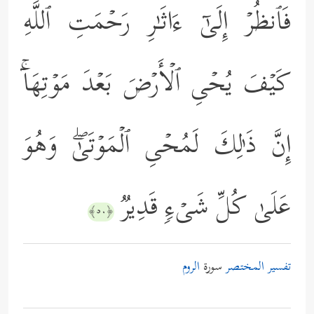
فَٱنظُرۡ إِلَىٰۤ ءَاثَـٰرِ رَحۡمَتِ ٱللَّهِ
كَیۡفَ یُحۡیِ ٱلۡأَرۡضَ بَعۡدَ مَوۡتِهَاۤۚ
إِنَّ ذَ ٰ⁠لِكَ لَمُحۡیِ ٱلۡمَوۡتَىٰۖ وَهُوَ
عَلَىٰ كُلِّ شَیۡءࣲ قَدِیرࣱ
﴿٥٠﴾
تفسير المختصر
سورة
الروم