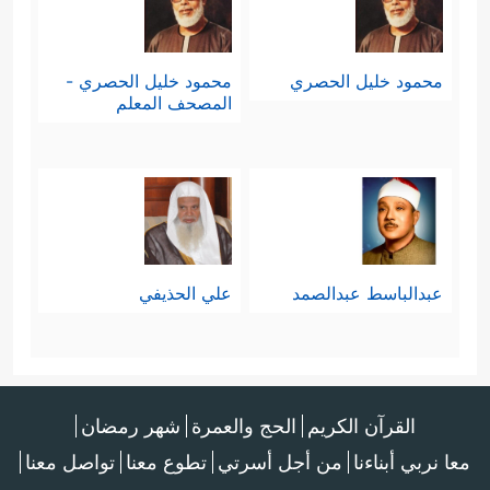
محمود خليل الحصري
محمود خليل الحصري -
المصحف المعلم
عبدالباسط عبدالصمد
علي الحذيفي
القرآن الكريم
الحج والعمرة
شهر رمضان
معا نربي أبناءنا
من أجل أسرتي
تطوع معنا
تواصل معنا