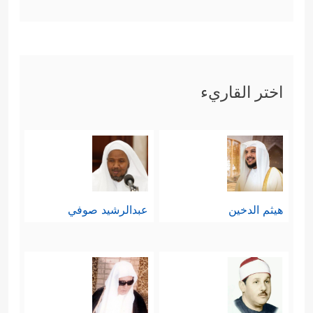
اختر القاريء
هيثم الدخين
عبدالرشيد صوفي