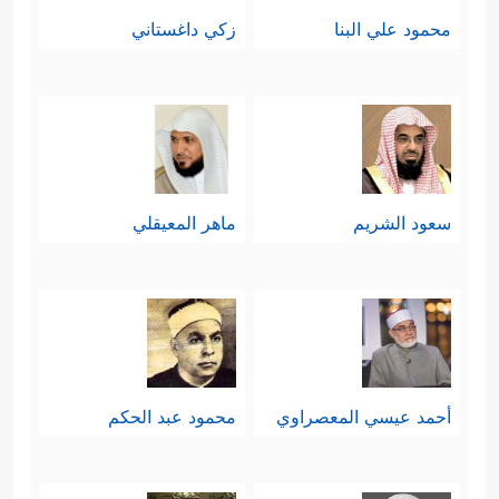
محمود علي البنا
زكي داغستاني
سعود الشريم
ماهر المعيقلي
أحمد عيسي المعصراوي
محمود عبد الحكم