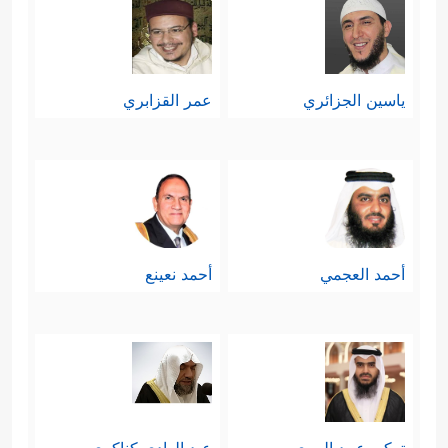
ياسين الجزائري
عمر القزابري
أحمد العجمي
أحمد نعينع