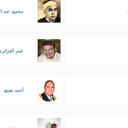
محمود عبد ا
عمر القزابري
أحمد نعينع