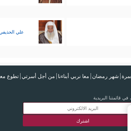
علي الحذيفي
عمرة
شهر رمضان
معا نربي أبناءنا
من أجل أسرتي
تطوع معن
في قائمتنا البريدية