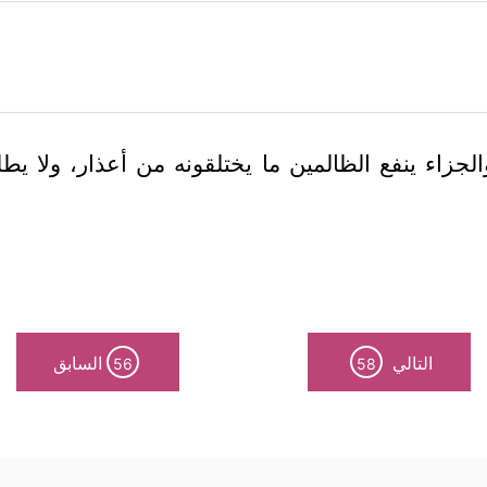
جزاء ينفع الظالمين ما يختلقونه من أعذار، ولا يطلب 
التالي
السابق
56
58