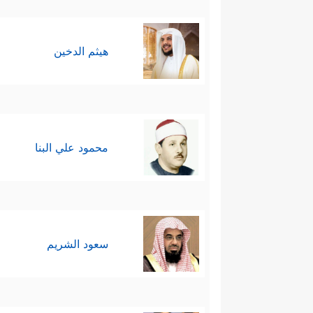
هيثم الدخين
محمود علي البنا
سعود الشريم