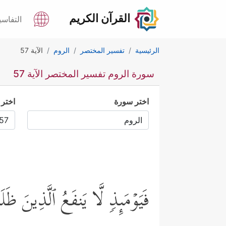
القرآن الكريم
التفاسي
الرئيسية
تفسير المختصر
الروم
الآية 57
سورة الروم تفسير المختصر الآية 57
اختر سورة
اختر 
فَیَوۡمَىِٕذࣲ لَّا یَنفَعُ ٱلَّذِینَ ظَ