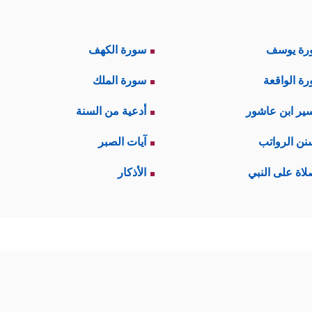
رة يوسف
سورة الكهف
ة الواقعة
سورة الملك
ير ابن عاشور
أدعية من السنة
نن الرواتب
آيات الصبر
لاة على النبي
الأذكار