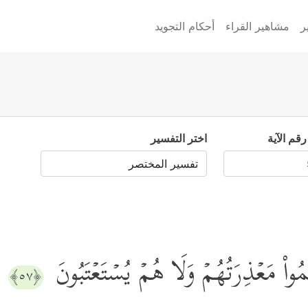
ر
مشاهير القراء
أحكام التجويد
رقم الآية
اختر التفسير
لَمُواْ مَعۡذِرَتُهُمۡ وَلَا هُمۡ یُسۡتَعۡتَبُونَ
﴿٥٧﴾