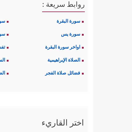
روابط سريعة :
سورة البقرة
سو
سورة يس
سور
اواخر سورة البقرة
تفس
الصلاة الإبراهيمية
الس
فضائل صلاة الفجر
الص
اختر القاريء