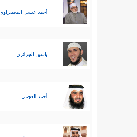
أحمد عيسي المعصراوي
ياسين الجزائري
أحمد العجمي