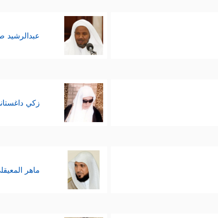
عبدالرشيد 
زكي داغستان
ماهر المعيقل