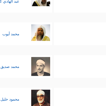
عبد الهادي ك
محمد أيوب
محمد صديق 
محمود خليل 