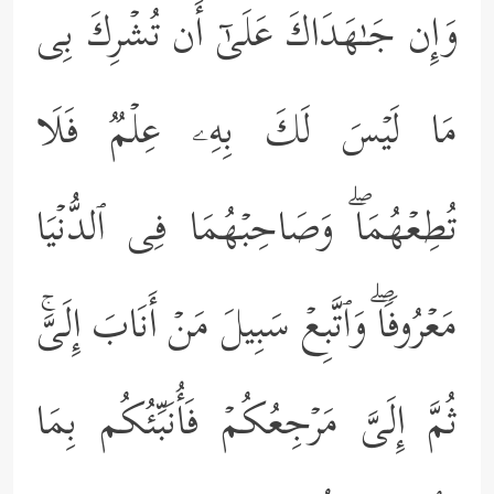
وَإِن جَـٰهَدَاكَ عَلَىٰۤ أَن تُشۡرِكَ بِی
مَا لَیۡسَ لَكَ بِهِۦ عِلۡمࣱ فَلَا
تُطِعۡهُمَاۖ وَصَاحِبۡهُمَا فِی ٱلدُّنۡیَا
مَعۡرُوفࣰاۖ وَٱتَّبِعۡ سَبِیلَ مَنۡ أَنَابَ إِلَیَّۚ
ثُمَّ إِلَیَّ مَرۡجِعُكُمۡ فَأُنَبِّئُكُم بِمَا