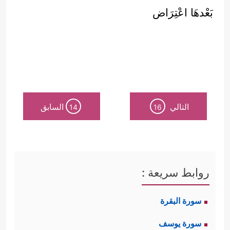
بَعْدهَا اعْتِرَاض
التالي
السابق
14
16
روابط سريعة :
سورة البقرة
سورة يوسف