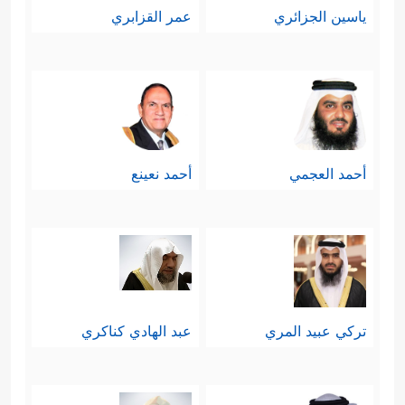
ياسين الجزائري
عمر القزابري
أحمد العجمي
أحمد نعينع
تركي عبيد المري
عبد الهادي كناكري