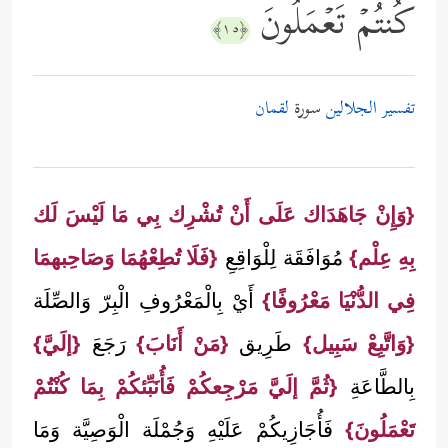
كُنتُمۡ تَعۡمَلُونَ
﴿١٥﴾
تفسير الجلالين
سورة
لقمان
{وَإِنْ جَاهَدَاك عَلَى أَنْ تُشْرِك بِي مَا لَيْسَ لَك
بِهِ عِلْم}
مُوَافَقَة لِلْوَاقِعِ
{فَلَا تُطِعْهُمَا وَصَاحِبهمَا
فِي الدُّنْيَا مَعْرُوفًا}
أَيْ بِالْمَعْرُوفِ الْبِرّ وَالصِّلَة
{وَاتَّبِعْ سَبِيل}
طَرِيق
{مَنْ أَنَابَ}
رَجَعَ
{إلَيَّ}
بِالطَّاعَةِ
{ثُمَّ إلَيَّ مَرْجِعكُمْ فَأُنَبِّئكُمْ بِمَا كُنْتُمْ
تَعْمَلُونَ}
فَأُجَازِيكُمْ عَلَيْهِ وَجُمْلَة الْوَصِيَّة وَمَا