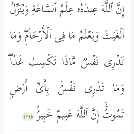
إِنَّ ٱللَّهَ عِندَهُۥ عِلۡمُ ٱلسَّاعَةِ وَیُنَزِّلُ
ٱلۡغَیۡثَ وَیَعۡلَمُ مَا فِی ٱلۡأَرۡحَامِۖ وَمَا
تَدۡرِی نَفۡسࣱ مَّاذَا تَكۡسِبُ غَدࣰاۖ
وَمَا تَدۡرِی نَفۡسُۢ بِأَیِّ أَرۡضࣲ
تَمُوتُۚ إِنَّ ٱللَّهَ عَلِیمٌ خَبِیرُۢ
﴿٣٤﴾