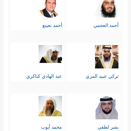
أحمد العجمي
أحمد نعينع
تركي عبيد المري
عبد الهادي كناكري
بشر لطفي
محمد أيوب