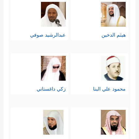
هيثم الدخين
عبدالرشيد صوفي
محمود علي البنا
زكي داغستاني