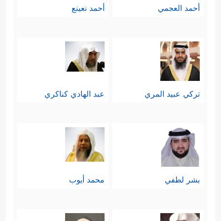
أحمد العجمي
أحمد نعينع
تركي عبيد المري
عبد الهادي كناكري
بشر لطفي
محمد أيوب