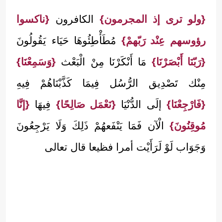
{ولو ترى إذ المجرمون}
الكافرون
{ناكسوا
رؤوسهم عِنْد رَبّهمْ}
مُطَأْطِئُوهَا حَيَاء يَقُولُونَ
{رَبّنَا أَبْصَرْنَا}
مَا أَنْكَرْنَا مِنْ الْبَعْث
{وَسَمِعْنَا}
مِنْك تَصْدِيق الرُّسُل فِيمَا كَذَّبْنَاهُمْ فِيهِ
{فَارْجِعْنَا}
إلَى الدُّنْيَا
{نَعْمَل صَالِحًا}
فِيهَا
{إنَّا
مُوقِنُونَ}
الْآن فَمَا يَنْفَعهُمْ ذَلِكَ وَلَا يَرْجِعُونَ
وَجَوَاب لَوْ لَرَأَيْت أمرا فظيعا قال تعالى