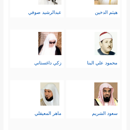
هيثم الدخين
عبدالرشيد صوفي
محمود علي البنا
زكي داغستاني
سعود الشريم
ماهر المعيقلي