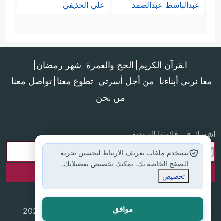
عبدالباسط عبدالصمد
علي الحذيفي
القرآن الكريم
الحج والعمرة
شهر رمضان
معا نربي أبناءنا
من أجل أسرتي
تطوع معنا
تواصل معنا
من نحن
اشترك في قائمتنا البريدية
نستخدم ملفات تعريف الارتباط لتحسين تجربة
التصفح الخاصة بك. يمكنك تخصيص تفضيلاتك.
تخصيص
موافق
جميع الحقوق محفوظة لموقع إسلام أون لاين © 2025