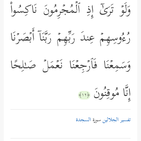
وَلَوۡ تَرَىٰۤ إِذِ ٱلۡمُجۡرِمُونَ نَاكِسُواْ
رُءُوسِهِمۡ عِندَ رَبِّهِمۡ رَبَّنَاۤ أَبۡصَرۡنَا
وَسَمِعۡنَا فَٱرۡجِعۡنَا نَعۡمَلۡ صَـٰلِحًا
إِنَّا مُوقِنُونَ
﴿١٢﴾
تفسير الجلالين
سورة
السجدة