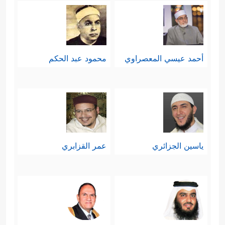
أحمد عيسي المعصراوي
محمود عبد الحكم
ياسين الجزائري
عمر القزابري