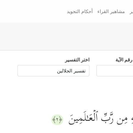
ر
مشاهير القراء
أحكام التجويد
رقم الآية
اختر التفسير
ِ مِن رَّبِّ ٱلۡعَـٰلَمِینَ
﴿٢﴾