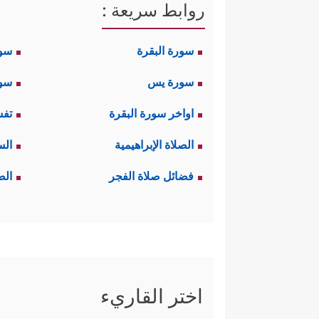
روابط سريعة :
سورة البقرة
سو
سورة يس
سور
اواخر سورة البقرة
تفس
الصلاة الإبراهيمية
الس
فضائل صلاة الفجر
الص
اختر القاريء