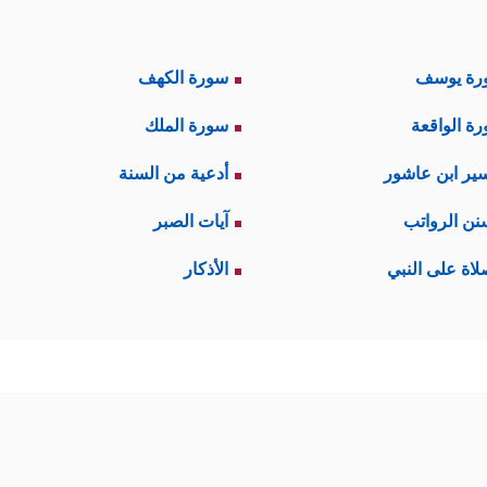
رة يوسف
سورة الكهف
ة الواقعة
سورة الملك
ير ابن عاشور
أدعية من السنة
نن الرواتب
آيات الصبر
لاة على النبي
الأذكار