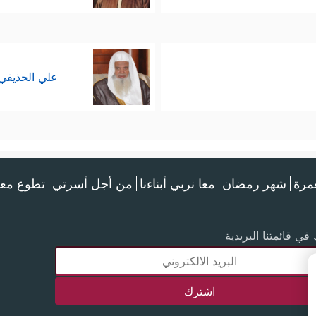
علي الحذيفي
عمرة
شهر رمضان
معا نربي أبناءنا
من أجل أسرتي
تطوع معن
في قائمتنا البريدية