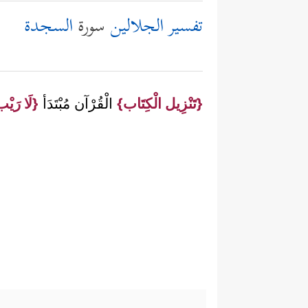
تفسير الجلالين
سورة
السجدة
{تَنْزِيل الْكِتَاب}
الْقُرْآن مُبْتَدَأ
{لَا رَيْ