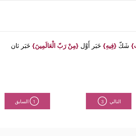
ب}
شَكّ
{فِيهِ}
خَبَر أَوَّل
{مِنْ رَبّ الْعَالَمِينَ}
خَبَر ثان
التالي
السابق
1
3