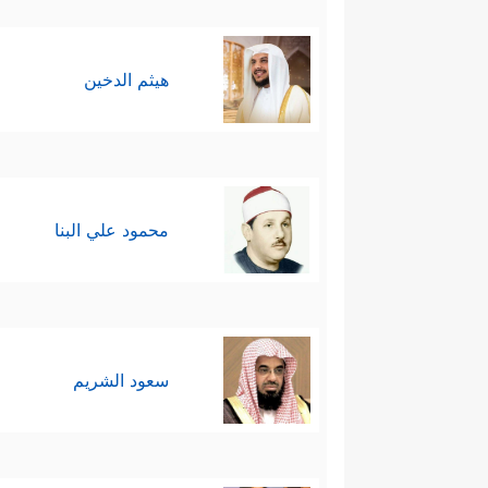
هيثم الدخين
محمود علي البنا
سعود الشريم