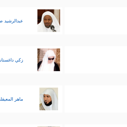
عبدالرشيد 
زكي داغستان
ماهر المعيقل