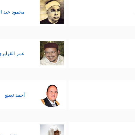
محمود عبد ا
عمر القزابري
أحمد نعينع