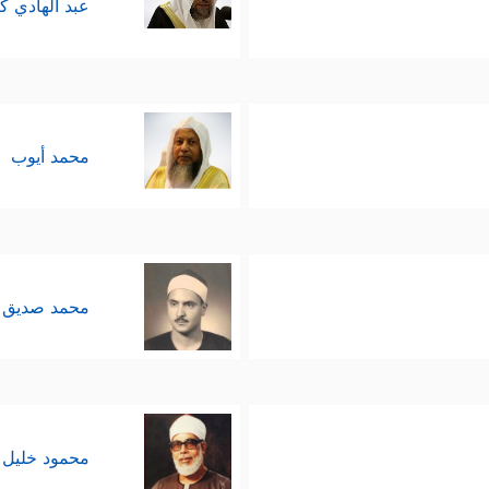
عبد الهادي ك
محمد أيوب
محمد صديق 
محمود خليل 