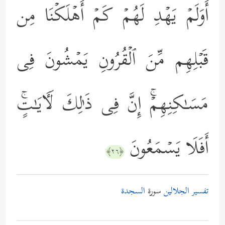
أَوَلَمۡ یَهۡدِ لَهُمۡ كَمۡ أَهۡلَكۡنَا مِن
قَبۡلِهِم مِّنَ ٱلۡقُرُونِ یَمۡشُونَ فِی
مَسَـٰكِنِهِمۡۚ إِنَّ فِی ذَ ٰ⁠لِكَ لَـَٔایَـٰتٍۚ
أَفَلَا یَسۡمَعُونَ
﴿٢٦﴾
تفسير الجلالين
سورة
السجدة