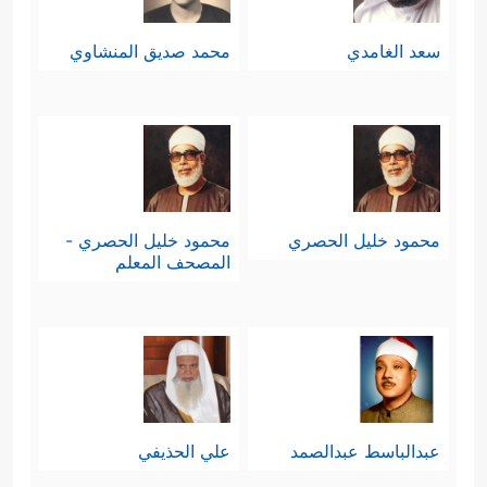
سعد الغامدي
محمد صديق المنشاوي
محمود خليل الحصري
محمود خليل الحصري -
المصحف المعلم
عبدالباسط عبدالصمد
علي الحذيفي