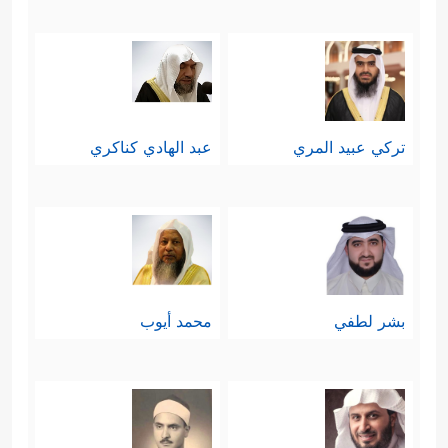
تركي عبيد المري
عبد الهادي كناكري
بشر لطفي
محمد أيوب