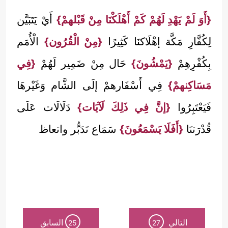
{أَوَ لَمْ يَهْدِ لَهُمْ كَمْ أَهْلَكْنَا مِنْ قَبْلهمْ}
أَيْ يَتَبَيَّن
لِكُفَّارِ مَكَّة إهْلَاكنَا كَثِيرًا
{مِنْ الْقُرُون}
الْأُمَم
بِكُفْرِهِمْ
{يَمْشُونَ}
حَال مِنْ ضَمِير لَهُمْ
{فِي
مَسَاكِنهمْ}
فِي أَسْفَارهمْ إلَى الشَّام وَغَيْرهَا
فَيَعْتَبِرُوا
{إنَّ فِي ذَلِكَ لَآيَات}
دَلَالَات عَلَى
قُدْرَتنَا
{أَفَلَا يَسْمَعُونَ}
سَمَاع تَدَبُّر واتعاظ
التالي
السابق
25
27