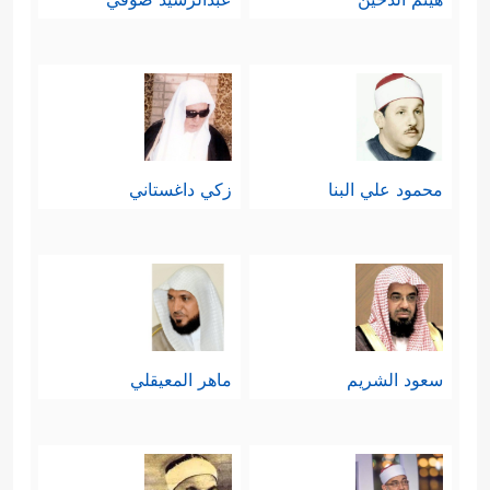
محمود علي البنا
زكي داغستاني
سعود الشريم
ماهر المعيقلي