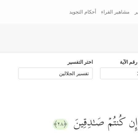
ر
مشاهير القراء
أحكام التجويد
رقم الآية
اختر التفسير
ُ إِن كُنتُمۡ صَـٰدِقِینَ
﴿٢٨﴾