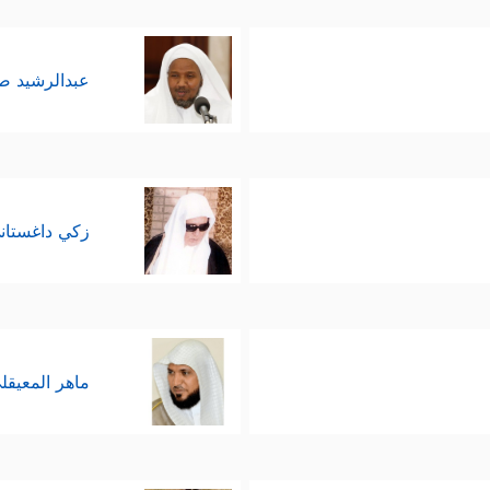
عبدالرشيد 
زكي داغستان
ماهر المعيقل