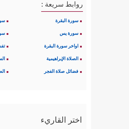
روابط سريعة :
سورة البقرة
سو
سورة يس
سور
اواخر سورة البقرة
تفس
الصلاة الإبراهيمية
الس
فضائل صلاة الفجر
الص
اختر القاريء