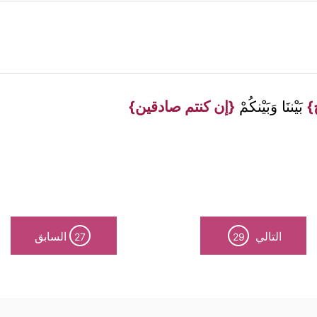
ح}
بَيْننَا وَبَيْنكُمْ
{إن كنتم صادقين}
التالي
السابق
27
29