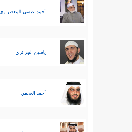
أحمد عيسي المعصراوي
ياسين الجزائري
أحمد العجمي