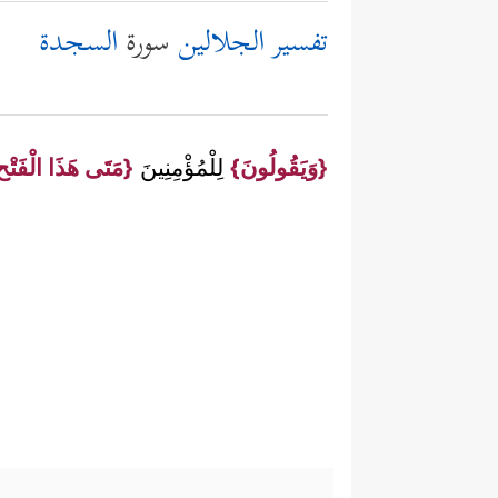
تفسير الجلالين
سورة
السجدة
{وَيَقُولُونَ}
لِلْمُؤْمِنِينَ
{مَتَى هَذَا الْفَتْ