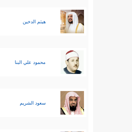
هيثم الدخين
محمود علي البنا
سعود الشريم