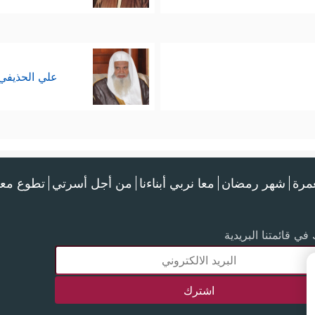
علي الحذيفي
عمرة
شهر رمضان
معا نربي أبناءنا
من أجل أسرتي
تطوع معن
في قائمتنا البريدية