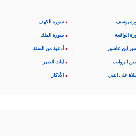
رة يوسف
سورة الكهف
ة الواقعة
سورة الملك
ير ابن عاشور
أدعية من السنة
نن الرواتب
آيات الصبر
لاة على النبي
الأذكار