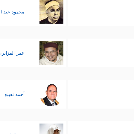
محمود عبد ا
عمر القزابري
أحمد نعينع