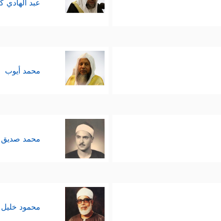
عبد الهادي ك
محمد أيوب
محمد صديق 
محمود خليل 