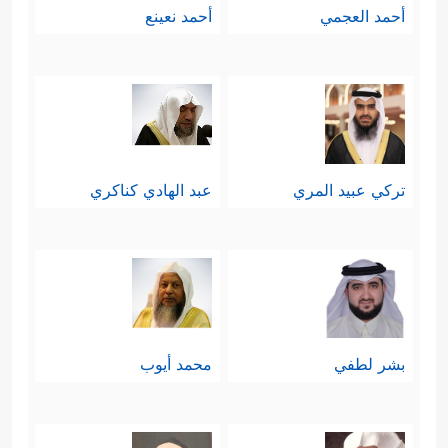
أحمد العجمي
أحمد نعينع
تركي عبيد المري
عبد الهادي كناكري
بشر لطفي
محمد أيوب