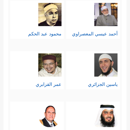
أحمد عيسي المعصراوي
محمود عبد الحكم
ياسين الجزائري
عمر القزابري