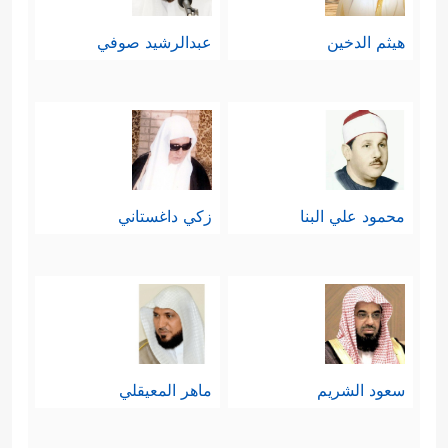
هيثم الدخين
عبدالرشيد صوفي
محمود علي البنا
زكي داغستاني
سعود الشريم
ماهر المعيقلي