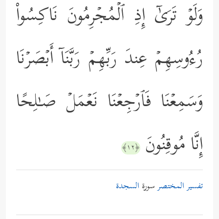
وَلَوۡ تَرَىٰۤ إِذِ ٱلۡمُجۡرِمُونَ نَاكِسُواْ
رُءُوسِهِمۡ عِندَ رَبِّهِمۡ رَبَّنَاۤ أَبۡصَرۡنَا
وَسَمِعۡنَا فَٱرۡجِعۡنَا نَعۡمَلۡ صَـٰلِحًا
إِنَّا مُوقِنُونَ
﴿١٢﴾
تفسير المختصر
سورة
السجدة