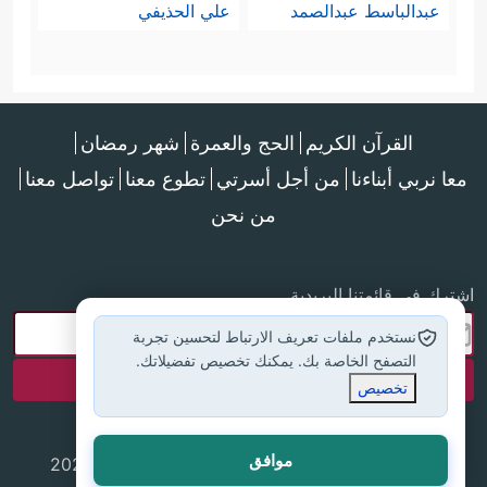
عبدالباسط عبدالصمد
علي الحذيفي
القرآن الكريم
الحج والعمرة
شهر رمضان
معا نربي أبناءنا
من أجل أسرتي
تطوع معنا
تواصل معنا
من نحن
اشترك في قائمتنا البريدية
نستخدم ملفات تعريف الارتباط لتحسين تجربة
التصفح الخاصة بك. يمكنك تخصيص تفضيلاتك.
تخصيص
موافق
جميع الحقوق محفوظة لموقع إسلام أون لاين © 2025