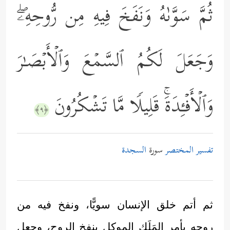
ثُمَّ سَوَّىٰهُ وَنَفَخَ فِیهِ مِن رُّوحِهِۦۖ
وَجَعَلَ لَكُمُ ٱلسَّمۡعَ وَٱلۡأَبۡصَـٰرَ
وَٱلۡأَفۡـِٔدَةَۚ قَلِیلࣰا مَّا تَشۡكُرُونَ
﴿٩﴾
تفسير المختصر
سورة
السجدة
ثم أتم خلق الإنسان سويًّا، ونفخ فيه من
روحه بأمر المَلَك الموكل بنفخ الروح، وجعل