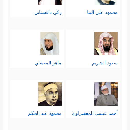
محمود علي البنا
زكي داغستاني
سعود الشريم
ماهر المعيقلي
أحمد عيسي المعصراوي
محمود عبد الحكم