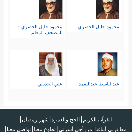
محمود خليل الحصري
محمود خليل الحصري -
المصحف المعلم
عبدالباسط عبدالصمد
علي الحذيفي
القرآن الكريم
الحج والعمرة
شهر رمضان
معا نربي أبناءنا
من أجل أسرتي
تطوع معنا
تواصل معنا