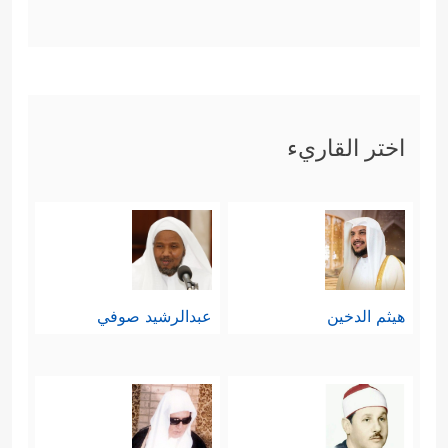
اختر القاريء
هيثم الدخين
عبدالرشيد صوفي