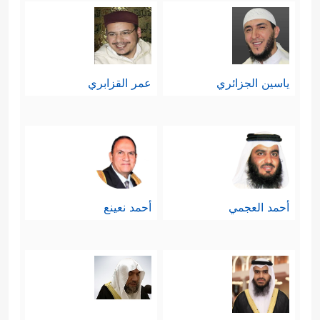
ياسين الجزائري
عمر القزابري
أحمد العجمي
أحمد نعينع