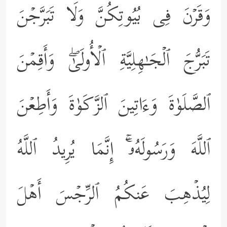
وَقَرۡنَ فِی بُیُوتِكُنَّ وَلَا تَبَرَّجۡنَ
تَبَرُّجَ ٱلۡجَـٰهِلِیَّةِ ٱلۡأُولَىٰۖ وَأَقِمۡنَ
ٱلصَّلَوٰةَ وَءَاتِینَ ٱلزَّكَوٰةَ وَأَطِعۡنَ
ٱللَّهَ وَرَسُولَهُۥۤۚ إِنَّمَا یُرِیدُ ٱللَّهُ
لِیُذۡهِبَ عَنكُمُ ٱلرِّجۡسَ أَهۡلَ