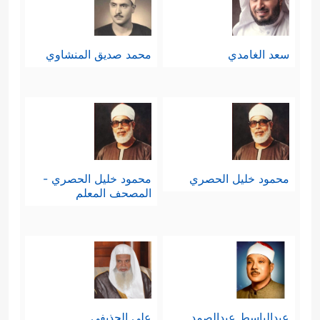
سعد الغامدي
محمد صديق المنشاوي
محمود خليل الحصري
محمود خليل الحصري -
المصحف المعلم
عبدالباسط عبدالصمد
علي الحذيفي