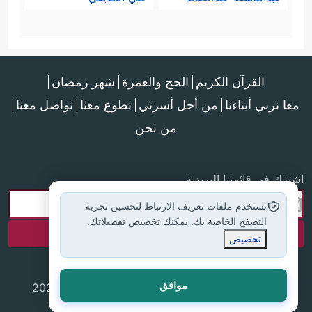
القرآن الكريم
الحج والعمرة
شهر رمضان
معا نربي أبناءنا
من أجل أسرتي
تطوع معنا
تواصل معنا
من نحن
اشترك في قائمتنا البريدية
نستخدم ملفات تعريف الارتباط لتحسين تجربة
التصفح الخاصة بك. يمكنك تخصيص تفضيلاتك.
تخصيص
موافق
جميع الحقوق محفوظة لموقع إسلام أون لاين © 2025