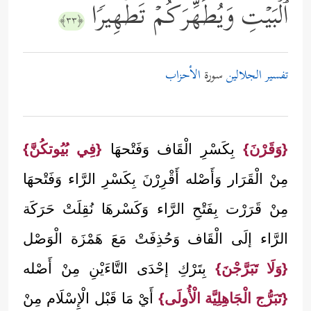
ٱلۡبَیۡتِ وَیُطَهِّرَكُمۡ تَطۡهِیرࣰا
﴿٣٣﴾
تفسير الجلالين
سورة
الأحزاب
{وَقَرْنَ}
بِكَسْرِ الْقَاف وَفَتْحهَا
{فِي بُيُوتكُنَّ}
مِنْ الْقَرَار وَأَصْله أَقْرِرْنَ بِكَسْرِ الرَّاء وَفَتْحهَا
مِنْ قَرَرْت بِفَتْحِ الرَّاء وَكَسْرهَا نُقِلَتْ حَرَكَة
الرَّاء إلَى الْقَاف وَحُذِفَتْ مَعَ هَمْزَة الْوَصْل
{وَلَا تَبَرَّجْنَ}
بِتَرْكِ إحْدَى التَّاءَيْنِ مِنْ أَصْله
{تَبَرُّج الْجَاهِلِيَّة الْأُولَى}
أَيْ مَا قَبْل الْإِسْلَام مِنْ