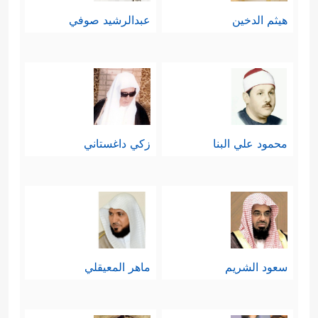
هيثم الدخين
عبدالرشيد صوفي
محمود علي البنا
زكي داغستاني
سعود الشريم
ماهر المعيقلي