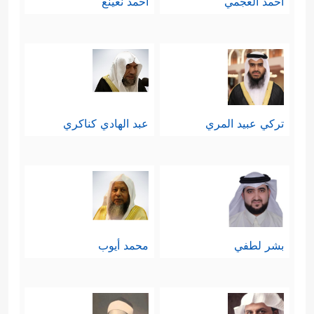
أحمد العجمي
أحمد نعينع
تركي عبيد المري
عبد الهادي كناكري
بشر لطفي
محمد أيوب