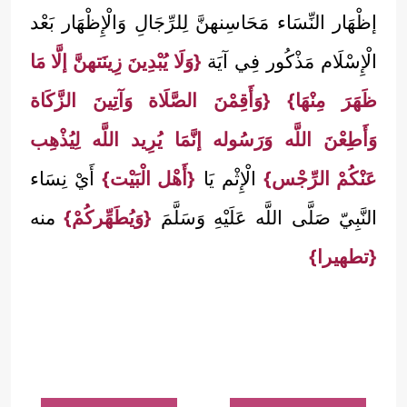
إظْهَار النِّسَاء مَحَاسِنهنَّ لِلرِّجَالِ وَالْإِظْهَار بَعْد
الْإِسْلَام مَذْكُور فِي آيَة
{وَلَا يُبْدِينَ زِينَتهنَّ إلَّا مَا
ظَهَرَ مِنْهَا}
{وَأَقِمْنَ الصَّلَاة وَآتِينَ الزَّكَاة
وَأَطِعْنَ اللَّه وَرَسُوله إنَّمَا يُرِيد اللَّه لِيُذْهِب
عَنْكُمْ الرِّجْس}
الْإِثْم يَا
{أَهْل الْبَيْت}
أَيْ نِسَاء
النَّبِيّ صَلَّى اللَّه عَلَيْهِ وَسَلَّمَ
{وَيُطَهِّركُمْ}
منه
{تطهيرا}