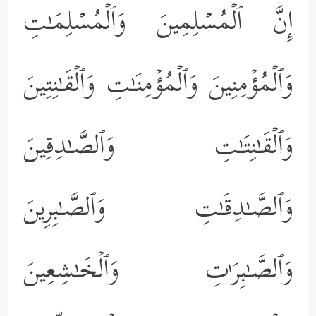
إِنَّ ٱلۡمُسۡلِمِینَ وَٱلۡمُسۡلِمَـٰتِ
وَٱلۡمُؤۡمِنِینَ وَٱلۡمُؤۡمِنَـٰتِ وَٱلۡقَـٰنِتِینَ
وَٱلۡقَـٰنِتَـٰتِ وَٱلصَّـٰدِقِینَ
وَٱلصَّـٰدِقَـٰتِ وَٱلصَّـٰبِرِینَ
وَٱلصَّـٰبِرَ ٰ⁠تِ وَٱلۡخَـٰشِعِینَ