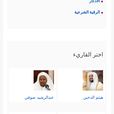
الأذكار
الرقية الشرعية
اختر القاريء
هيثم الدخين
عبدالرشيد صوفي