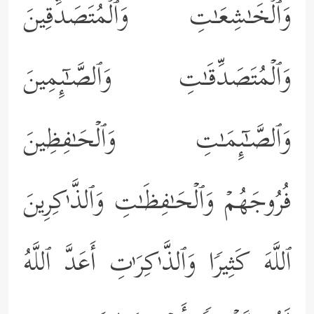
وَٱلۡخَـٰشِعَـٰتِ وَٱلۡمُتَصَدِّقِینَ
وَٱلۡمُتَصَدِّقَـٰتِ وَٱلصَّـٰۤىِٕمِینَ
وَٱلصَّـٰۤىِٕمَـٰتِ وَٱلۡحَـٰفِظِینَ
فُرُوجَهُمۡ وَٱلۡحَـٰفِظَـٰتِ وَٱلذَّ ٰ⁠كِرِینَ
ٱللَّهَ كَثِیرࣰا وَٱلذَّ ٰ⁠كِرَ ٰ⁠تِ أَعَدَّ ٱللَّهُ