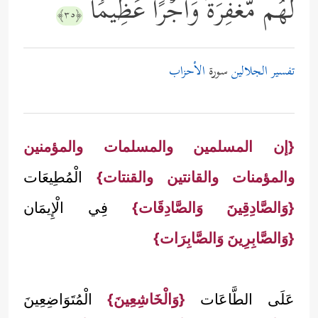
لَهُم مَّغۡفِرَةࣰ وَأَجۡرًا عَظِیمࣰا
﴿٣٥﴾
تفسير الجلالين
سورة
الأحزاب
{إن المسلمين والمسلمات والمؤمنين
والمؤمنات والقانتين والقنتات}
الْمُطِيعَات
{وَالصَّادِقِينَ وَالصَّادِقَات}
فِي الْإِيمَان
{وَالصَّابِرِينَ وَالصَّابِرَات}
عَلَى الطَّاعَات
{وَالْخَاشِعِينَ}
الْمُتَوَاضِعِينَ