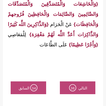
{وَالْخَاشِعَات وَالْمُتَصَدِّقِينَ وَالْمُتَصَدِّقَات
وَالصَّائِمِينَ وَالصَّائِمَات وَالْحَافِظِينَ فُرُوجهمْ
وَالْحَافِظَات}
عَنْ الْحَرَام
{وَالذَّاكِرِينَ اللَّه كَثِيرًا
وَالذَّاكِرَات أَعَدَّ اللَّه لَهُمْ مَغْفِرَة}
لِلْمَعَاصِي
{وَأَجْرًا عَظِيمًا}
عَلَى الطَّاعَات
التالي
السابق
34
36