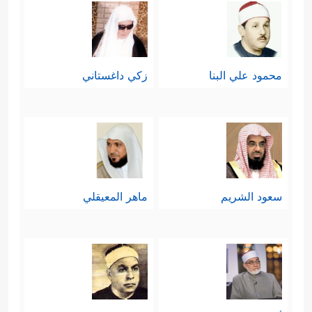
محمود علي البنا
زكي داغستاني
سعود الشريم
ماهر المعيقلي