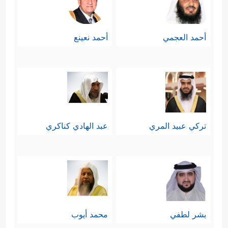
أحمد العجمي
أحمد نعينع
تركي عبيد المري
عبد الهادي كناكري
بشر لطفي
محمد أيوب