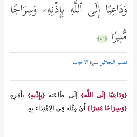
وَدَاعِیًا إِلَى ٱللَّهِ بِإِذۡنِهِۦ وَسِرَاجࣰا
مُّنِیرࣰا
﴿٤٦﴾
تفسير الجلالين
سورة
الأحزاب
{وَدَاعِيًا إلَى اللَّه}
إلَى طَاعَته
{بِإِذْنِهِ}
بِأَمْرِهِ
{وَسِرَاجًا مُنِيرًا}
أَيْ مِثْله فِي الِاهْتِدَاء بِهِ