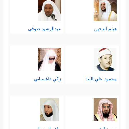
هيثم الدخين
عبدالرشيد صوفي
محمود علي البنا
زكي داغستاني
سعود الشريم
ماهر المعيقلي