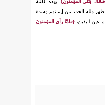
نالك ابْتُلي المؤمنون}
: بهذه الفتنة
، فظهر ولله الحمد من إيمانهم وشدة
ُهم عين اليقين،
{فلمَّا رأى المؤمنونَ