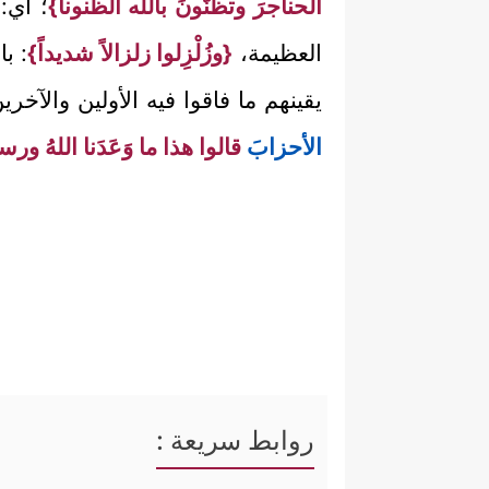
الحناجرَ وتظنُّونَ بالله الظُّنونا}
؛ أي: 
العظيمة،
{وزُلْزِلوا زلزالاً شديداً}
: ب
يقينهم ما فاقوا فيه الأولين والآخري
الأحزاب
َ قالوا هذا ما وَعَدَنا اللهُ و
روابط سريعة :