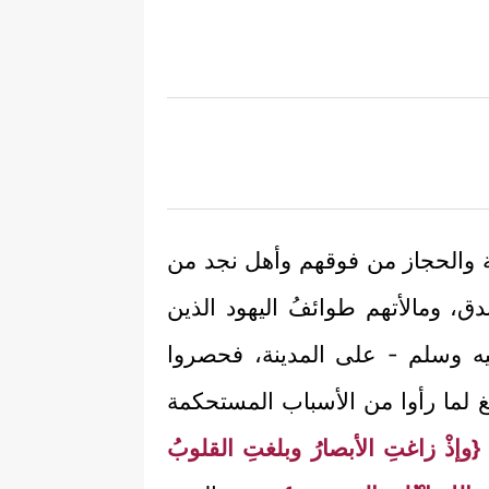
َّة والحجاز من فوقهم وأهل نجد من
، ومالأتهم طوائفُ اليهود الذين
ليه وسلم - على المدينة، فحصروا
بلغ لما رأوا من الأسباب المستحكمة
{وإذْ زاغتِ الأبصارُ وبلغتِ القلوبُ