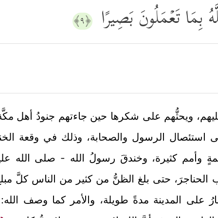
لَّهُ بِمَا تَعۡمَلُونَ بَصِیرًا
﴿٩﴾
ه عليهم، ويحثُّهم على شكرها حين جاءتهم جنودُ أهل مك
على استئصال الرسول والصحابة، وذلك في وقعة الخندق
يمةٍ وأمم كثيرة، وخندقَ رسولُ الله - صلى الله ع
لوب الحناجرَ، حتى بلغ الظنُّ من كثير من الناس كلَّ م
رُ على المدينة مدةً طويلة، والأمر كما وصف الله: