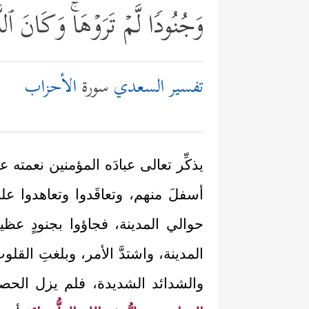
وَجُنُودࣰا لَّمۡ تَرَوۡهَاۚ وَكَانَ ٱل
تفسير السعدي
سورة
الأحزاب
يذكِّر تعالى عبادَه المؤمنين نعمت
أسفلَ منهم، وتعاقَدوا وتعاهدوا 
حوالي المدينة، فجاؤوا بجنودٍ عظ
المدينة، واشتدَّ الأمر، وبلغتِ الق
والشدائد الشديدة، فلم يزل الحصا