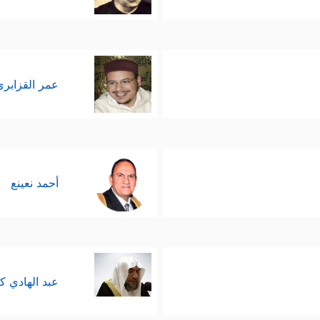
عمر القزابري
أحمد نعينع
عبد الهادي ك