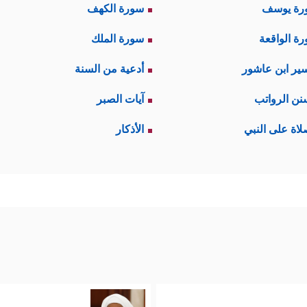
رة يوسف
سورة الكهف
ة الواقعة
سورة الملك
ير ابن عاشور
أدعية من السنة
نن الرواتب
آيات الصبر
لاة على النبي
الأذكار