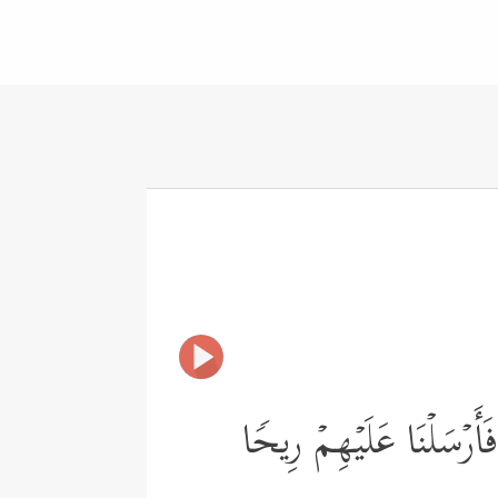
فَأَرۡسَلۡنَا عَلَیۡهِمۡ رِیحࣰا