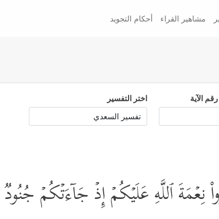
ر
مشاهير القراء
أحكام التجويد
رقم الآية
اختر التفسير
ُرُواْ نِعۡمَةَ ٱللَّهِ عَلَیۡكُمۡ إِذۡ جَاۤءَتۡكُمۡ جُنُودࣱ 