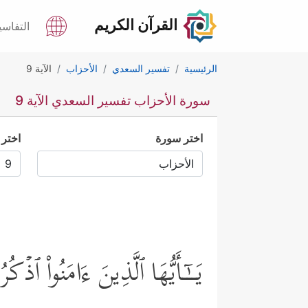
القرآن الكريم
التفاسي
الرئيسية
تفسير السعدي
الأحزاب
الآية 9
سورة الأحزاب تفسير السعدي الآية 9
اختر سورة
اختر 
یَــٰۤـأَیُّهَا ٱلَّذِینَ ءَامَنُواْ ٱذۡك