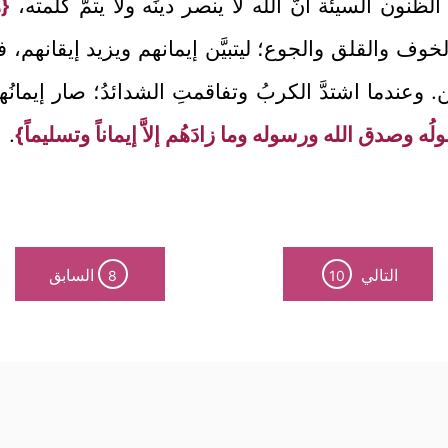
الظنون السيئة أنَّ الله لا ينصر دينَه ولا يتمُّ كلمته،
{ه
الخوف والقلق والجوع؛ ليتبيَّن إيمانهم ويزيد إيقانهم
ن. وعندما اشتدَّ الكربُ وتفاقمتِ الشدائدُ؛ صار إيمان
رسولُه وصدق الله ورسوله وما زادَهُم إلاَّ إيماناً وتسليماً}
.
التالي
السابق
8
10