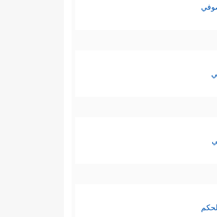
صوفي
ي
ي
لحكم