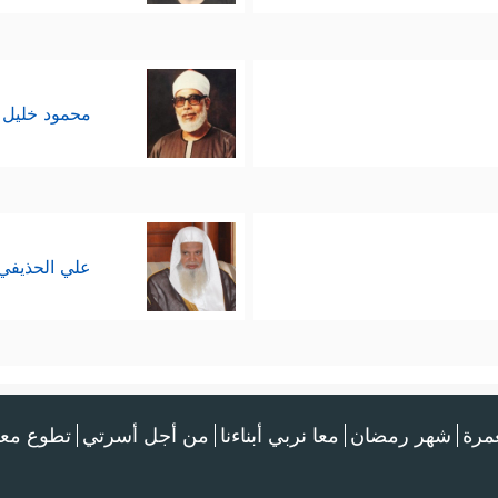
محمود خليل 
علي الحذيفي
عمرة
شهر رمضان
معا نربي أبناءنا
من أجل أسرتي
تطوع معن