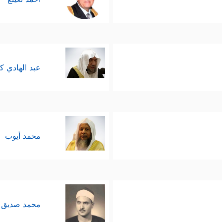
عبد الهادي ك
محمد أيوب
محمد صديق 