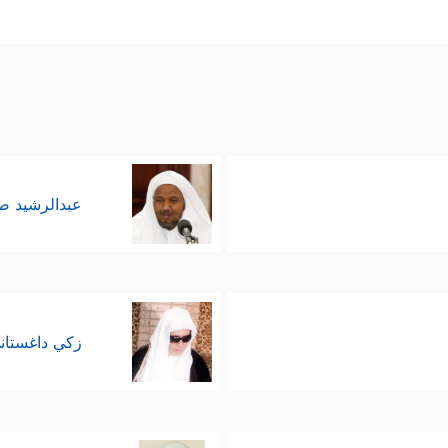
عبدالرشيد 
زكي داغستان