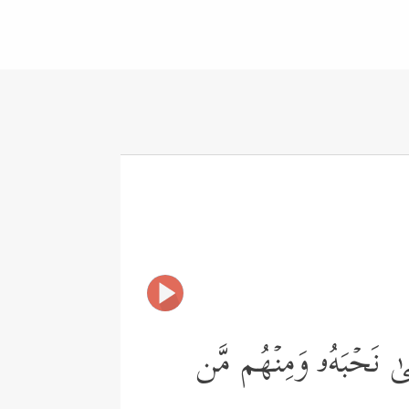
َىٰ نَحۡبَهُۥ وَمِنۡهُم مَّن