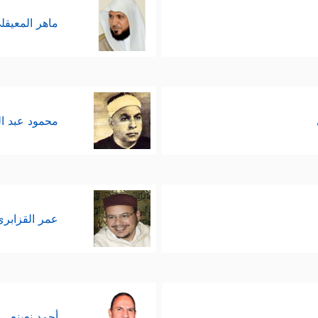
ماهر المعيقل
محمود عبد ا
عمر القزابري
أحمد نعينع