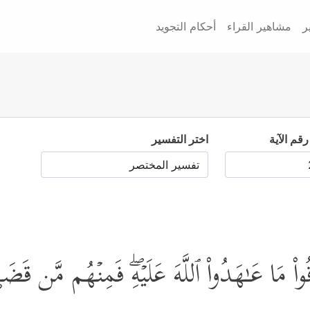
ر
مشاهير القراء
أحكام التجويد
رقم الآية
اختر التفسير
اْ مَا عَـٰهَدُواْ ٱللَّهَ عَلَیۡهِۖ فَمِنۡهُم مَّن قَض