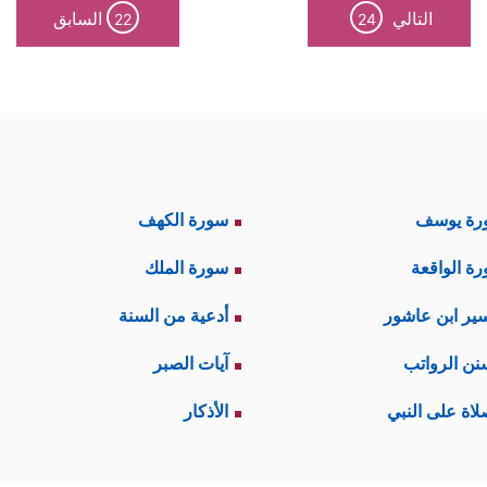
التالي
السابق
22
24
رة يوسف
سورة الكهف
ة الواقعة
سورة الملك
ير ابن عاشور
أدعية من السنة
نن الرواتب
آيات الصبر
لاة على النبي
الأذكار