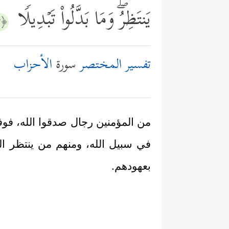
یَنتَظِرُۖ وَمَا بَدَّلُواْ تَبۡدِیلࣰا
﴿٢٣﴾
تفسير المختصر
سورة
الأحزاب
من المؤمنين رجال صدقوا الله، فوف
في سبيل الله، ومنهم من ينتظر الش
بعهودهم.