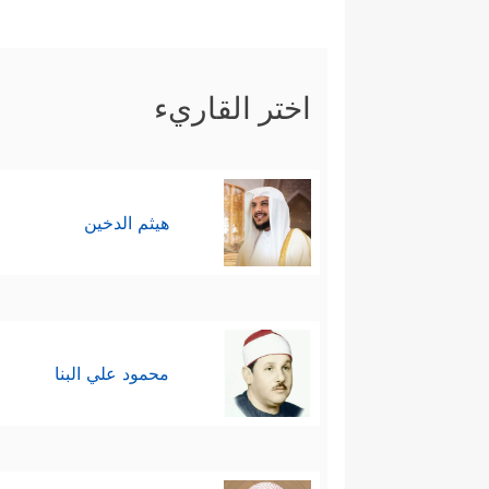
اختر القاريء
هيثم الدخين
محمود علي البنا