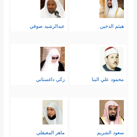
هيثم الدخين
عبدالرشيد صوفي
محمود علي البنا
زكي داغستاني
سعود الشريم
ماهر المعيقلي