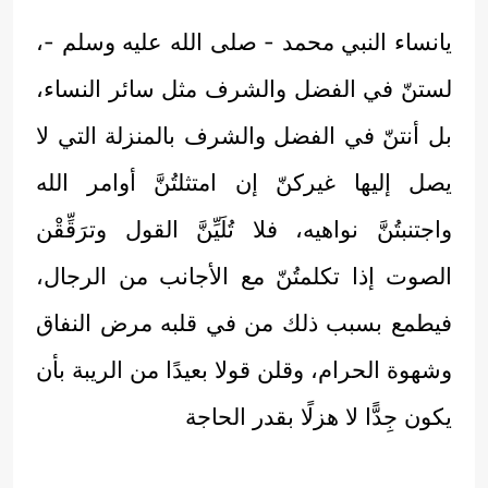
يانساء النبي محمد - صلى الله عليه وسلم -،
لستنّ في الفضل والشرف مثل سائر النساء،
بل أنتنّ في الفضل والشرف بالمنزلة التي لا
يصل إليها غيركنّ إن امتثلتُنَّ أوامر الله
واجتنبتُنَّ نواهيه، فلا تُلَيِّنَّ القول وترَقِّقْن
الصوت إذا تكلمتُنّ مع الأجانب من الرجال،
فيطمع بسبب ذلك من في قلبه مرض النفاق
وشهوة الحرام، وقلن قولا بعيدًا من الريبة بأن
يكون جِدًّا لا هزلًا بقدر الحاجة