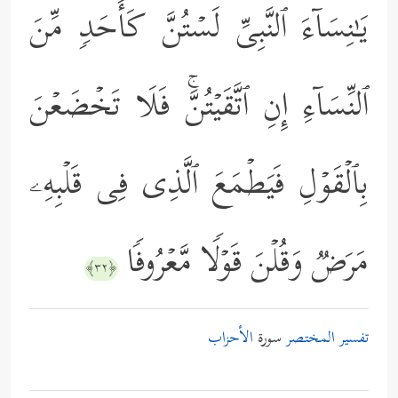
یَـٰنِسَاۤءَ ٱلنَّبِیِّ لَسۡتُنَّ كَأَحَدࣲ مِّنَ
ٱلنِّسَاۤءِ إِنِ ٱتَّقَیۡتُنَّۚ فَلَا تَخۡضَعۡنَ
بِٱلۡقَوۡلِ فَیَطۡمَعَ ٱلَّذِی فِی قَلۡبِهِۦ
مَرَضࣱ وَقُلۡنَ قَوۡلࣰا مَّعۡرُوفࣰا
﴿٣٢﴾
تفسير المختصر
سورة
الأحزاب