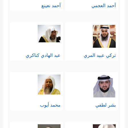
أحمد العجمي
أحمد نعينع
تركي عبيد المري
عبد الهادي كناكري
بشر لطفي
محمد أيوب