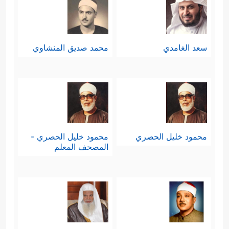
سعد الغامدي
محمد صديق المنشاوي
محمود خليل الحصري
محمود خليل الحصري -
المصحف المعلم