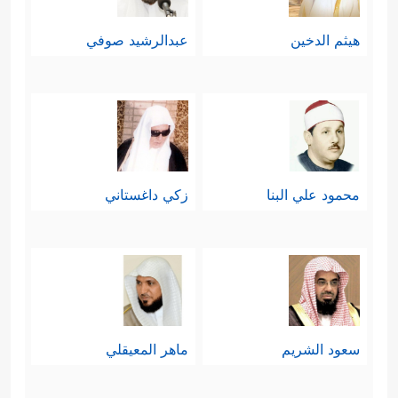
هيثم الدخين
عبدالرشيد صوفي
محمود علي البنا
زكي داغستاني
سعود الشريم
ماهر المعيقلي