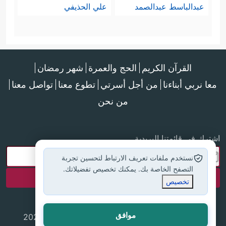
عبدالباسط عبدالصمد
علي الحذيفي
القرآن الكريم
الحج والعمرة
شهر رمضان
معا نربي أبناءنا
من أجل أسرتي
تطوع معنا
تواصل معنا
من نحن
اشترك في قائمتنا البريدية
نستخدم ملفات تعريف الارتباط لتحسين تجربة
التصفح الخاصة بك. يمكنك تخصيص تفضيلاتك.
تخصيص
موافق
جميع الحقوق محفوظة لموقع إسلام أون لاين © 2025