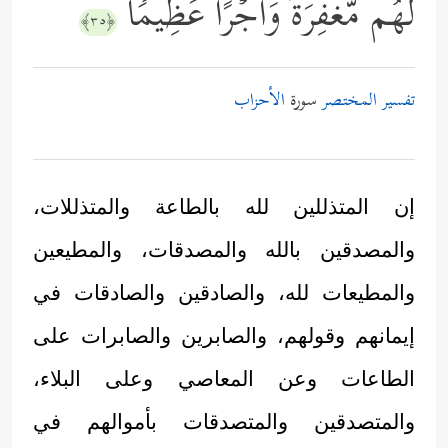
لَهُم مَّغۡفِرَةࣰ وَأَجۡرًا عَظِیمࣰا
﴿٣٥﴾
تفسير المختصر
سورة
الأحزاب
إن المتذللين لله بالطاعة والمتذللات،
والمصدقين بالله والمصدقات، والمطيعين
والمطيعات لله، والصادقين والصادقات في
إيمانهم وقولهم، والصابرين والصابرات على
الطاعات وعن المعاصي وعلى البلاء،
والمتصدقين والمتصدقات بأموالهم في