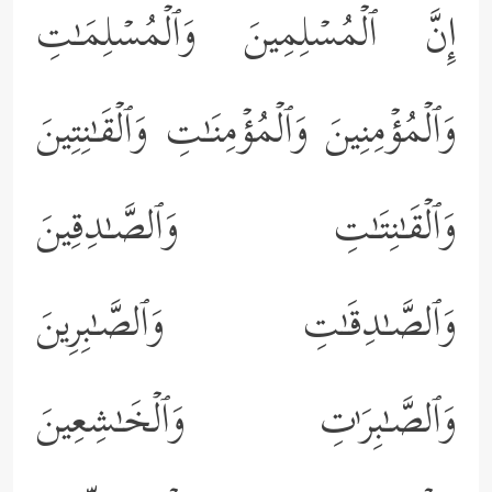
إِنَّ ٱلۡمُسۡلِمِینَ وَٱلۡمُسۡلِمَـٰتِ
وَٱلۡمُؤۡمِنِینَ وَٱلۡمُؤۡمِنَـٰتِ وَٱلۡقَـٰنِتِینَ
وَٱلۡقَـٰنِتَـٰتِ وَٱلصَّـٰدِقِینَ
وَٱلصَّـٰدِقَـٰتِ وَٱلصَّـٰبِرِینَ
وَٱلصَّـٰبِرَ ٰ⁠تِ وَٱلۡخَـٰشِعِینَ