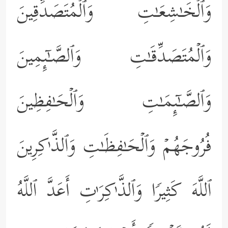
وَٱلۡخَـٰشِعَـٰتِ وَٱلۡمُتَصَدِّقِینَ
وَٱلۡمُتَصَدِّقَـٰتِ وَٱلصَّـٰۤىِٕمِینَ
وَٱلصَّـٰۤىِٕمَـٰتِ وَٱلۡحَـٰفِظِینَ
فُرُوجَهُمۡ وَٱلۡحَـٰفِظَـٰتِ وَٱلذَّ ٰ⁠كِرِینَ
ٱللَّهَ كَثِیرࣰا وَٱلذَّ ٰ⁠كِرَ ٰ⁠تِ أَعَدَّ ٱللَّهُ